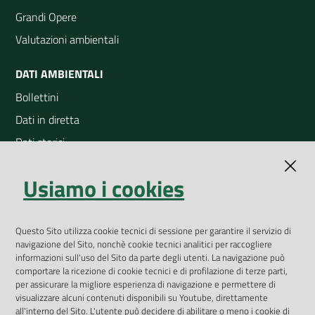
Grandi Opere
Valutazioni ambientali
DATI AMBIENTALI
Bollettini
Dati in diretta
Dati storici
Indicatori ambientali
Usiamo i cookies
Open Data
Geoportale
App Arpav
Questo Sito utilizza cookie tecnici di sessione per garantire il servizio di
navigazione del Sito, nonchè cookie tecnici analitici per raccogliere
Rapporti regionali annuali
informazioni sull'uso del Sito da parte degli utenti. La navigazione può
comportare la ricezione di cookie tecnici e di profilazione di terze parti,
Le Infografiche
per assicurare la migliore esperienza di navigazione e permettere di
visualizzare alcuni contenuti disponibili su Youtube, direttamente
Dispenser dati
all'interno del Sito. L'utente può decidere di abilitare o meno i cookie di