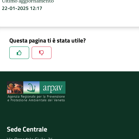
Ultimo aggiornamento
22-01-2025 12:17
DATI
AMBIENTALI
Questa pagina ti è stata utile?
Seguici
su
Spiegaci perchè, e aiutaci a migliorare il servizio
Invia il tuo commento
Sede Centrale