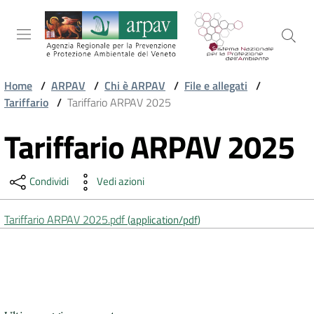
Salta al contenuto
Salta alla navigazione
Salta al footer
Home
/
ARPAV
/
Chi è ARPAV
/
File e allegati
/
Tariffario
/
Tariffario ARPAV 2025
ARPAV
Tariffario ARPAV 2025
Vai al contenuto
TEMI
Condividi
Vedi azioni
AMBIENTALI
Tariffario ARPAV 2025.pdf
(
application/pdf
)
TERRITORIO
SERVIZI