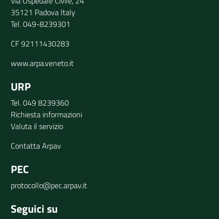
Via Ospedale Civile, 24
35121 Padova Italy
Tel. 049-8239301
CF 92111430283
www.arpa.veneto.it
URP
Tel. 049 8239360
Richiesta informazioni
Valuta il servizio
Contatta Arpav
PEC
protocollo@pec.arpav.it
Seguici su