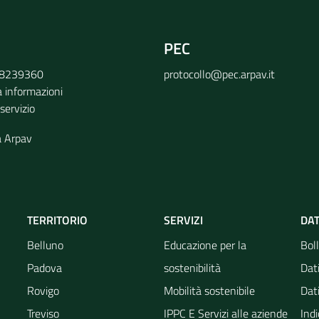
PEC
9 8239360
protocollo@pec.arpav.it
a informazioni
 servizio
a Arpav
TERRITORIO
SERVIZI
DAT
Belluno
Educazione per la
Boll
Padova
sostenibilità
Dati
Rovigo
Mobilità sostenibile
Dati
Treviso
IPPC E Servizi alle aziende
Indi