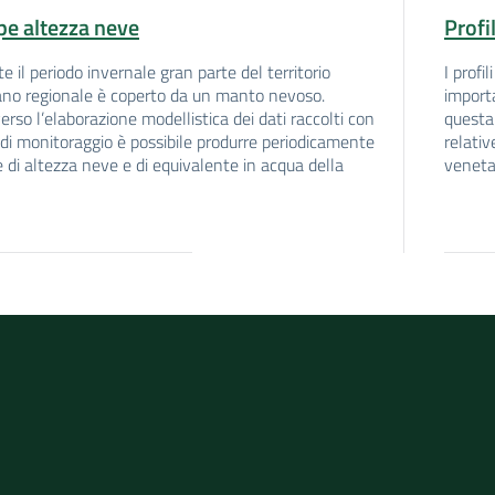
e altezza neve
Profi
e il periodo invernale gran parte del territorio
I profi
no regionale è coperto da un manto nevoso.
importa
erso l’elaborazione modellistica dei dati raccolti con
questa 
i di monitoraggio è possibile produrre periodicamente
relativ
di altezza neve e di equivalente in acqua della
veneta 