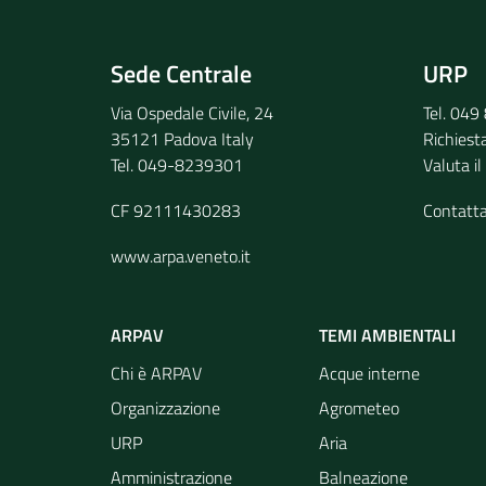
Sede Centrale
URP
Via Ospedale Civile, 24
Tel. 04
35121 Padova Italy
Richiest
Tel. 049-8239301
Valuta il
CF 92111430283
Contatt
www.arpa.veneto.it
ARPAV
TEMI AMBIENTALI
Chi è ARPAV
Acque interne
Organizzazione
Agrometeo
URP
Aria
Amministrazione
Balneazione