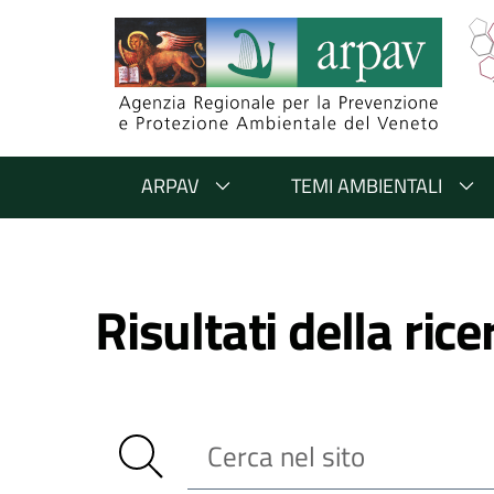
Salta al contenuto
Salta alla navigazione
Salta al footer
ARPAV
TEMI AMBIENTALI
Risultati della rice
Cerca nel sito