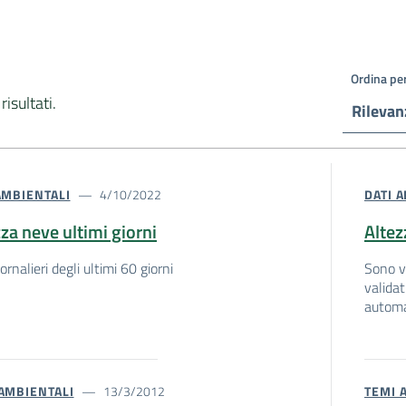
Ordina pe
risultati.
Rilevan
AMBIENTALI
4/10/2022
DATI 
za neve ultimi giorni
Altez
ornalieri degli ultimi 60 giorni
Sono vi
validat
automa
AMBIENTALI
13/3/2012
TEMI 