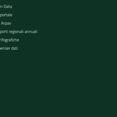
n Data
portale
 Arpav
orti regionali annuali
Infografiche
penser dati