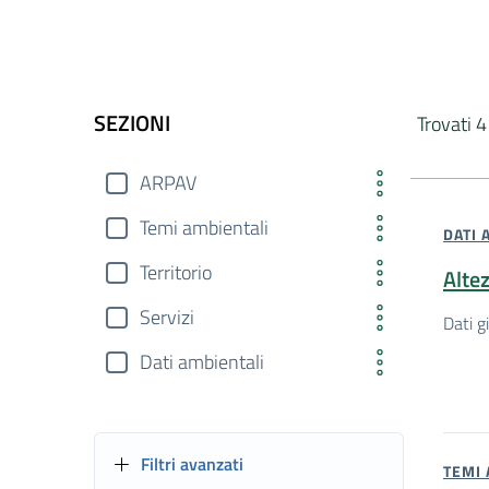
Vai ai risultati di ricerca
SEZIONI
Trovati 4 
ARPAV
Temi ambientali
DATI 
Territorio
Altez
Servizi
Dati gi
Dati ambientali
Filtri avanzati
TEMI 