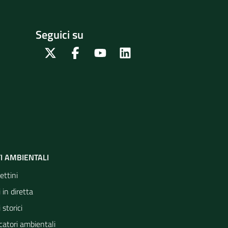
Seguici su
Twitter
Facebook
Youtube
Linkedin
I AMBIENTALI
ettini
 in diretta
 storici
catori ambientali