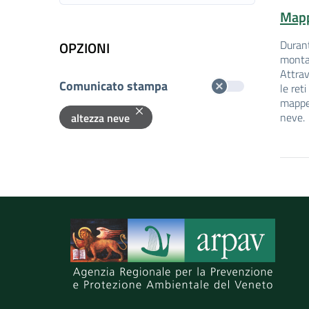
Mapp
Durant
OPZIONI
monta
Attrav
Comunicato stampa
le ret
mappe 
neve.
altezza neve
Rimuovi opzione