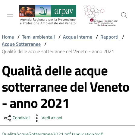
Salta al contenuto
Salta alla navigazione
Salta al footer
Home
/
Temi ambientali
/
Acque interne
/
Rapporti
/
Acque Sotterranee
/
ARPAV
Qualità delle acque sotterranee del Veneto - anno 2021
Qualità delle acque
Vai al contenuto
TEMI
AMBIENTALI
sotterranee del Veneto
- anno 2021
TERRITORIO
Condividi
Vedi azioni
SERVIZI
QualitaAcqueSotterranee2021.pdf
(
application/pdf
)