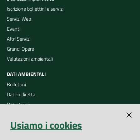
Iscrizione bollettini e servizi
Servizi Web
Eventi
Altri Servizi
Grandi Opere
Valutazioni ambientali
DATI AMBIENTALI
Bollettini
Dati in diretta
Dati storici
Indicatori ambientali
Usiamo i cookies
Open Data
Geoportale