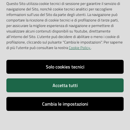
App Arpav
Questo Sito utilizza cookie tecnici di sessione per garantire il servizio di
navigazione del Sito, nonchè cookie tecnici analitici per raccogliere
Rapporti regionali annuali
informazioni sull'uso del Sito da parte degli utenti. La navigazione può
comportare la ricezione di cookie tecnici e di profilazione di terze parti,
Le Infografiche
per assicurare la migliore esperienza di navigazione e permettere di
visualizzare alcuni contenuti disponibili su Youtube, direttamente
Dispenser dati
all'interno del Sito. L'utente può decidere di abilitare o meno i cookie di
profilazione, cliccando sul pulsante "Cambia le impostazioni". Per saperne
Vai alla pagina
di più l'utente può consultare la nostra
Cookie Policy.
.
Dichiarazione accessibilità
Impostazioni cookie
Solo cookies tecnici
Privacy
Accetta tutti
Note legali
Accessibilità
Cambia le impostazioni
Credits
Copyright © ARPA Veneto - P.IVA 03382700288