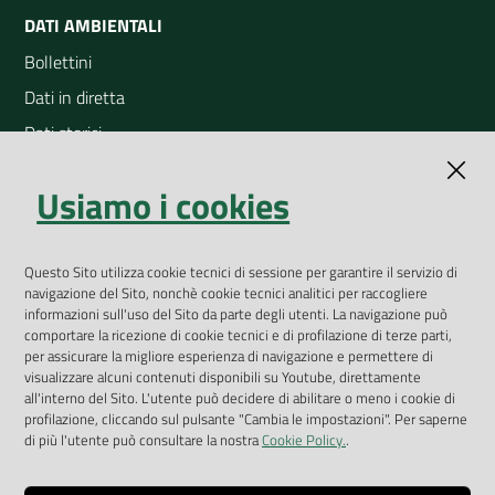
DATI AMBIENTALI
Bollettini
Dati in diretta
Dati storici
Indicatori ambientali
Usiamo i cookies
Open Data
Geoportale
App Arpav
Questo Sito utilizza cookie tecnici di sessione per garantire il servizio di
navigazione del Sito, nonchè cookie tecnici analitici per raccogliere
Rapporti regionali annuali
informazioni sull'uso del Sito da parte degli utenti. La navigazione può
comportare la ricezione di cookie tecnici e di profilazione di terze parti,
Le Infografiche
per assicurare la migliore esperienza di navigazione e permettere di
visualizzare alcuni contenuti disponibili su Youtube, direttamente
Dispenser dati
all'interno del Sito. L'utente può decidere di abilitare o meno i cookie di
profilazione, cliccando sul pulsante "Cambia le impostazioni". Per saperne
Vai alla pagina
di più l'utente può consultare la nostra
Cookie Policy.
.
Dichiarazione accessibilità