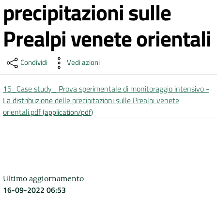
precipitazioni sulle
DATI
Prealpi venete orientali
AMBIENTALI
Condividi
Vedi azioni
Seguici
15_Case study_ Prova sperimentale di monitoraggio intensivo -
su
La distribuzione delle precipitazioni sulle Prealpi venete
orientali.pdf
(
application/pdf
)
Ultimo aggiornamento
16-09-2022 06:53