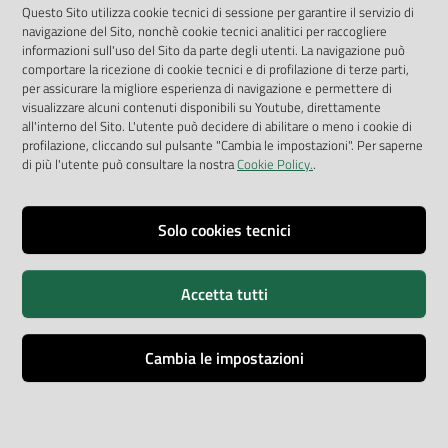
App Arpav
Questo Sito utilizza cookie tecnici di sessione per garantire il servizio di
navigazione del Sito, nonchè cookie tecnici analitici per raccogliere
Rapporti regionali annuali
informazioni sull'uso del Sito da parte degli utenti. La navigazione può
comportare la ricezione di cookie tecnici e di profilazione di terze parti,
Le Infografiche
per assicurare la migliore esperienza di navigazione e permettere di
visualizzare alcuni contenuti disponibili su Youtube, direttamente
Dispenser dati
all'interno del Sito. L'utente può decidere di abilitare o meno i cookie di
profilazione, cliccando sul pulsante "Cambia le impostazioni". Per saperne
Vai alla pagina
di più l'utente può consultare la nostra
Cookie Policy.
.
Dichiarazione accessibilità
Impostazioni cookie
Solo cookies tecnici
Privacy
Accetta tutti
Note legali
Accessibilità
Cambia le impostazioni
Credits
Copyright © ARPA Veneto - P.IVA 03382700288