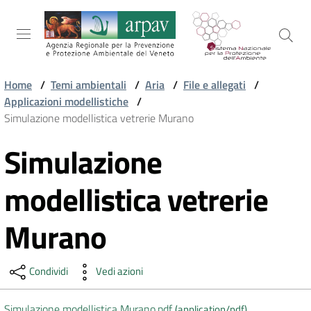
Salta al contenuto
Salta alla navigazione
Salta al footer
Home
/
Temi ambientali
/
Aria
/
File e allegati
/
Applicazioni modellistiche
/
ARPAV
Simulazione modellistica vetrerie Murano
Simulazione
Vai al contenuto
TEMI
AMBIENTALI
modellistica vetrerie
Murano
TERRITORIO
Condividi
Vedi azioni
SERVIZI
Simulazione modellistica Murano.pdf
(
application/pdf
)