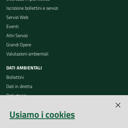
Iscrizione bollettini e servizi
Servizi Web
Eventi
Altri Servizi
Grandi Opere
Valutazioni ambientali
DATI AMBIENTALI
Bollettini
Dati in diretta
Dati storici
Indicatori ambientali
Usiamo i cookies
Open Data
Geoportale