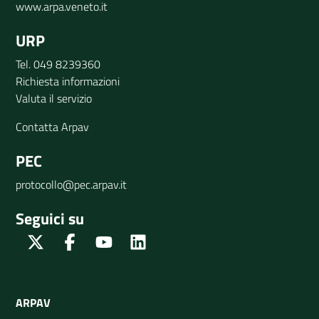
www.arpa.veneto.it
DATI
URP
AMBIENTALI
Tel. 049 8239360
Richiesta informazioni
Valuta il servizio
Seguici
Contatta Arpav
su
PEC
protocollo@pec.arpav.it
Seguici su
Twitter
Facebook
Youtube
Linkedin
ARPAV