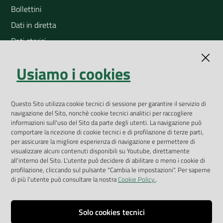
Bollettini
Dati in diretta
Dati storici
Indicatori ambientali
Usiamo i cookies
Open Data
Geoportale
App Arpav
Questo Sito utilizza cookie tecnici di sessione per garantire il servizio di
navigazione del Sito, nonchè cookie tecnici analitici per raccogliere
Rapporti regionali annuali
informazioni sull'uso del Sito da parte degli utenti. La navigazione può
comportare la ricezione di cookie tecnici e di profilazione di terze parti,
Le Infografiche
per assicurare la migliore esperienza di navigazione e permettere di
visualizzare alcuni contenuti disponibili su Youtube, direttamente
Dispenser dati
all'interno del Sito. L'utente può decidere di abilitare o meno i cookie di
profilazione, cliccando sul pulsante "Cambia le impostazioni". Per saperne
Vai alla pagina
di più l'utente può consultare la nostra
Cookie Policy.
.
Dichiarazione accessibilità
Impostazioni cookie
Solo cookies tecnici