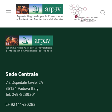
Salta al contenuto
Salta alla navigazione
Salta al footer
ARPAV
TEMI
AMBIENTALI
Sede Centrale
Via Ospedale Civile, 24
TERRITORIO
35121 Padova Italy
Tel. 049-8239301
SERVIZI
CF 92111430283