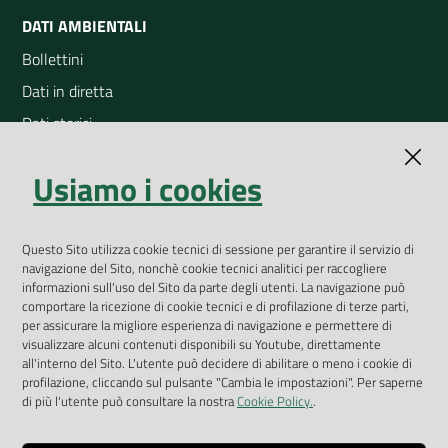
DATI AMBIENTALI
Bollettini
Dati in diretta
Dati storici
Indicatori ambientali
Usiamo i cookies
Open Data
Geoportale
App Arpav
Questo Sito utilizza cookie tecnici di sessione per garantire il servizio di
navigazione del Sito, nonchè cookie tecnici analitici per raccogliere
Rapporti regionali annuali
informazioni sull'uso del Sito da parte degli utenti. La navigazione può
comportare la ricezione di cookie tecnici e di profilazione di terze parti,
Le Infografiche
per assicurare la migliore esperienza di navigazione e permettere di
visualizzare alcuni contenuti disponibili su Youtube, direttamente
Dispenser dati
all'interno del Sito. L'utente può decidere di abilitare o meno i cookie di
profilazione, cliccando sul pulsante "Cambia le impostazioni". Per saperne
Vai alla pagina
di più l'utente può consultare la nostra
Cookie Policy.
.
Dichiarazione accessibilità