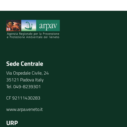
Spiegaci perchè, e aiutaci a migliorare il servizio
Invia il tuo commento
Sede Centrale
Via Ospedale Civile, 24
35121 Padova Italy
Tel. 049-8239301
CF 92111430283
www.arpa.veneto.it
URP