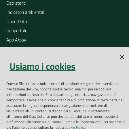
Dati storici
Indicatori ambientali
Open Data
Geoportale
App Arpav
Rapporti regionali annuali
Le Infografiche
Usiamo i cookies
Dispenser dati
Vai alla pagina
Questo Sito utilizza cookie tecnici di sessione per garantire il servizio di
Dichiarazione accessibilità
navigazione del Sito, nonchè cookie tecnici analitici per raccogliere
informazioni sull'uso del Sito da parte degli utenti. La navigazione può
comportare la ricezione di cookie tecnici e di profilazione di terze parti, per
Impostazioni cookie
assicurare la migliore esperienza di navigazione e permettere di
visualizzare alcuni contenuti disponibili su Youtube, direttamente
Privacy
all'interno del Sito. L'utente può decidere di abilitare o meno i cookie di
profilazione, cliccando sul pulsante "Cambia le impostazioni". Per saperne di
Note legali
più l'utente può consultare la nostra
Cookie Policy.
.