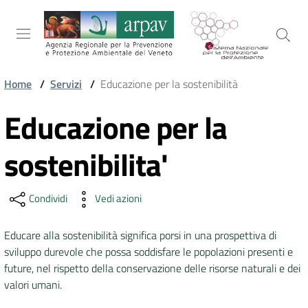
Salta al contenuto
Salta alla navigazione
Salta al footer
Home
/
Servizi
/
Educazione per la sostenibilità
ARPAV
Educazione per la
Vai al contenuto
sostenibilita'
TEMI
AMBIENTALI
Condividi
Vedi azioni
TERRITORIO
Educare alla sostenibilità significa porsi in una prospettiva di
sviluppo durevole che possa soddisfare le popolazioni presenti e
future, nel rispetto della conservazione delle risorse naturali e dei
SERVIZI
valori umani.