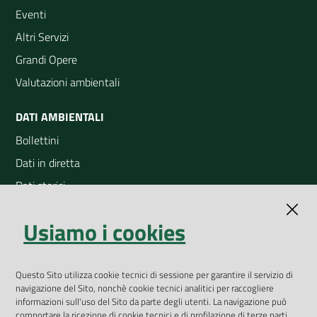
Eventi
Altri Servizi
Grandi Opere
Valutazioni ambientali
DATI AMBIENTALI
Bollettini
Dati in diretta
Dati storici
Indicatori ambientali
Usiamo i cookies
Open Data
Geoportale
App Arpav
Questo Sito utilizza cookie tecnici di sessione per garantire il servizio di
navigazione del Sito, nonchè cookie tecnici analitici per raccogliere
Rapporti regionali annuali
informazioni sull'uso del Sito da parte degli utenti. La navigazione può
comportare la ricezione di cookie tecnici e di profilazione di terze parti,