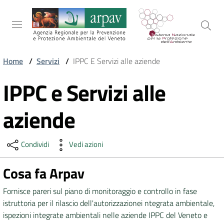
Salta al contenuto
Salta alla navigazione
Salta al footer
Home
/
Servizi
/
IPPC E Servizi alle aziende
ARPAV
IPPC e Servizi alle
Vai al contenuto
aziende
TEMI
AMBIENTALI
Condividi
Vedi azioni
Cosa fa Arpav
TERRITORIO
Fornisce pareri sul piano di monitoraggio e controllo in fase
istruttoria per il rilascio dell'autorizzazionei ntegrata ambientale,
SERVIZI
ispezioni integrate ambientali nelle aziende IPPC del Veneto e