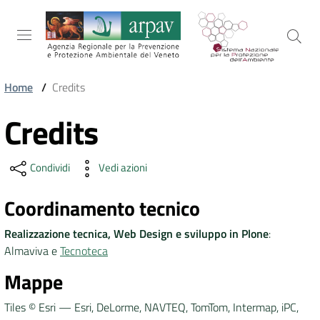
Salta al contenuto
Salta alla navigazione
Salta al footer
Home
/
Credits
ARPAV
Credits
Vai al contenuto
Condividi
Vedi azioni
TEMI
AMBIENTALI
Coordinamento tecnico
Realizzazione tecnica, Web Design e sviluppo in Plone
:
TERRITORIO
Almaviva e
Tecnoteca
Mappe
SERVIZI
Tiles © Esri — Esri, DeLorme, NAVTEQ, TomTom, Intermap, iPC,