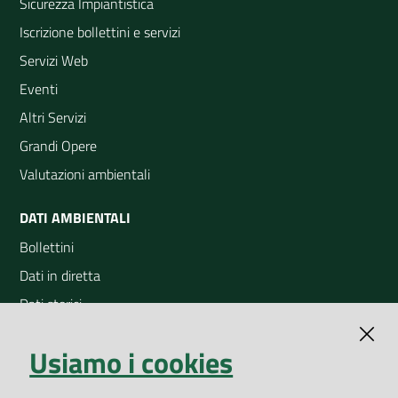
Sicurezza Impiantistica
Iscrizione bollettini e servizi
Servizi Web
Eventi
Altri Servizi
Grandi Opere
Valutazioni ambientali
DATI AMBIENTALI
Bollettini
Dati in diretta
Dati storici
Indicatori ambientali
Usiamo i cookies
Open Data
Geoportale