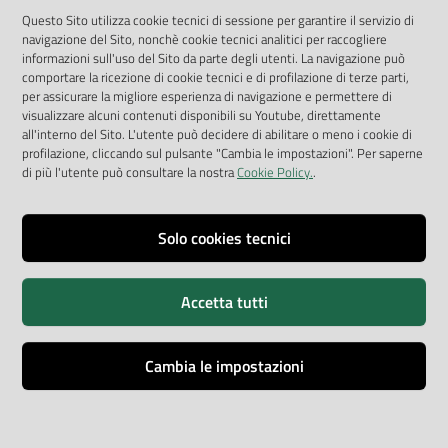
App Arpav
Questo Sito utilizza cookie tecnici di sessione per garantire il servizio di
navigazione del Sito, nonchè cookie tecnici analitici per raccogliere
Rapporti regionali annuali
informazioni sull'uso del Sito da parte degli utenti. La navigazione può
comportare la ricezione di cookie tecnici e di profilazione di terze parti,
Le Infografiche
per assicurare la migliore esperienza di navigazione e permettere di
visualizzare alcuni contenuti disponibili su Youtube, direttamente
Dispenser dati
all'interno del Sito. L'utente può decidere di abilitare o meno i cookie di
profilazione, cliccando sul pulsante "Cambia le impostazioni". Per saperne
Vai alla pagina
di più l'utente può consultare la nostra
Cookie Policy.
.
Dichiarazione accessibilità
Impostazioni cookie
Solo cookies tecnici
Privacy
Accetta tutti
Note legali
Accessibilità
Cambia le impostazioni
Credits
Copyright © ARPA Veneto - P.IVA 03382700288