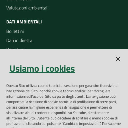
Valutazioni ambientali
DATI AMBIENTALI
Bollettini
Dati in diretta
Dati storici
Indicatori ambientali
Usiamo i cookies
Open Data
Geoportale
App Arpav
Questo Sito utilizza cookie tecnici di sessione per garantire il servizio di
navigazione del Sito, nonchè cookie tecnici analitici per raccogliere
Rapporti regionali annuali
informazioni sull'uso del Sito da parte degli utenti. La navigazione può
comportare la ricezione di cookie tecnici e di profilazione di terze parti,
Le Infografiche
per assicurare la migliore esperienza di navigazione e permettere di
visualizzare alcuni contenuti disponibili su Youtube, direttamente
Dispenser dati
all'interno del Sito. L'utente può decidere di abilitare o meno i cookie di
profilazione, cliccando sul pulsante "Cambia le impostazioni". Per saperne