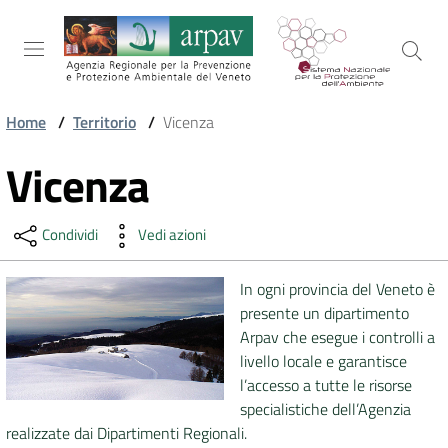
Salta al contenuto
Salta alla navigazione
Salta al footer
Home
/
Territorio
/
Vicenza
ARPAV
Vicenza
Vai al contenuto
Condividi
Vedi azioni
TEMI
AMBIENTALI
In ogni provincia del Veneto è
presente un dipartimento
TERRITORIO
Arpav che esegue i controlli a
livello locale e garantisce
l’accesso a tutte le risorse
specialistiche dell’Agenzia
SERVIZI
realizzate dai Dipartimenti Regionali.