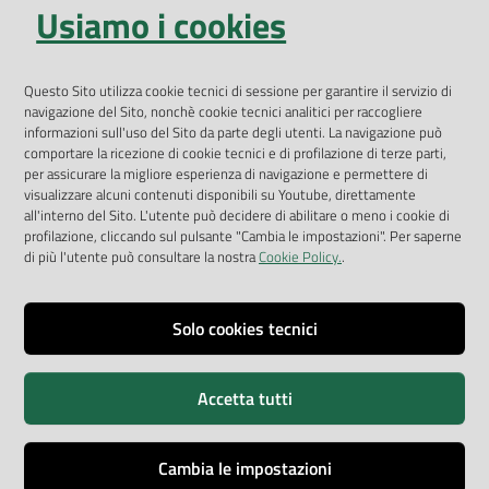
Usiamo i cookies
Open Data
Geoportale
App Arpav
Questo Sito utilizza cookie tecnici di sessione per garantire il servizio di
navigazione del Sito, nonchè cookie tecnici analitici per raccogliere
Rapporti regionali annuali
informazioni sull'uso del Sito da parte degli utenti. La navigazione può
comportare la ricezione di cookie tecnici e di profilazione di terze parti,
Le Infografiche
per assicurare la migliore esperienza di navigazione e permettere di
visualizzare alcuni contenuti disponibili su Youtube, direttamente
Dispenser dati
all'interno del Sito. L'utente può decidere di abilitare o meno i cookie di
profilazione, cliccando sul pulsante "Cambia le impostazioni". Per saperne
Vai alla pagina
di più l'utente può consultare la nostra
Cookie Policy.
.
Dichiarazione accessibilità
Impostazioni cookie
Solo cookies tecnici
Privacy
Accetta tutti
Note legali
Accessibilità
Cambia le impostazioni