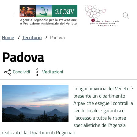
Salta al contenuto
Salta alla navigazione
Salta al footer
Home
/
Territorio
/
Padova
ARPAV
Padova
Vai al contenuto
Condividi
Vedi azioni
TEMI
AMBIENTALI
In ogni provincia del Veneto è
presente un dipartimento
TERRITORIO
Arpav che esegue i controlli a
livello locale e garantisce
l’accesso a tutte le risorse
specialistiche dell’Agenzia
SERVIZI
realizzate dai Dipartimenti Regionali.