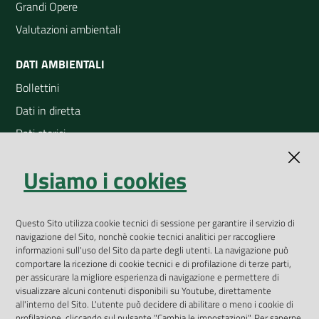
Grandi Opere
Valutazioni ambientali
DATI AMBIENTALI
Bollettini
Dati in diretta
Dati storici
Indicatori ambientali
Usiamo i cookies
Open Data
Geoportale
App Arpav
Questo Sito utilizza cookie tecnici di sessione per garantire il servizio di
navigazione del Sito, nonchè cookie tecnici analitici per raccogliere
Rapporti regionali annuali
informazioni sull'uso del Sito da parte degli utenti. La navigazione può
comportare la ricezione di cookie tecnici e di profilazione di terze parti,
Le Infografiche
per assicurare la migliore esperienza di navigazione e permettere di
visualizzare alcuni contenuti disponibili su Youtube, direttamente
Dispenser dati
all'interno del Sito. L'utente può decidere di abilitare o meno i cookie di
profilazione, cliccando sul pulsante "Cambia le impostazioni". Per saperne