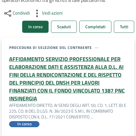
operatori economici tra gli iscritti a tale piattaforma.
DATI
Condividi
Vedi azioni
AMBIENTALI
In corso
Scaduti
Completati
Tutti
PROCEDURA DI SELEZIONE DEL CONTRAENTE
Seguici
AFFIDAMENTO SERVIZIO PROFESSIONALE PER
su
ELABORAZIONE DATI E ASSISTENZA ALLA D.L. AI
FINI DELLA RENDICONTAZIONE E DEL RISPETTO
DEL PRINCIPIO DEL DNSH PER LAVORI
FINANZIATI CON IL FONDO VINCOLATO 1387 PNC
INSINERGIA
AFFIDAMENTO DIRETTO, AI SENSI DEGLI ART. 50, CO. 1, LETT. B) E
225, CO. 8 DEL D.LGS. N. 36/2023 E S.M.I., IN COMBINATO
DISPOSTO CON IL D.L. 77/2021 CONVERTITO ...
In corso