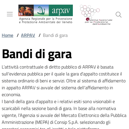
Salta al contenuto
Salta alla navigazione
Salta al footer
Home
/
ARPAV
/
Bandi di gara
ARPAV
Bandi di gara
Vai al contenuto
L'attività contrattuale di diritto pubblico di ARPAV è basata 
TEMI
sull'evidenza pubblica per il quale la gara d'appalto costituisce il 
AMBIENTALI
sistema ordinario di beni e servizi. Oltre al sistema di affidamento 
in appalto ARPAV si avvale del sistema dell'affidamento in 
economia.

TERRITORIO
I bandi della gara d'appalto e i relativi esiti sono visionabili e 
scaricabili nella sezione bandi di gara. In base alla normativa 
vigente, l'Agenzia si avvale del Mercato Elettronico della Pubblica 
SERVIZI
Amministrazione (MEPA) di Consip S.p.A. selezionando gli 