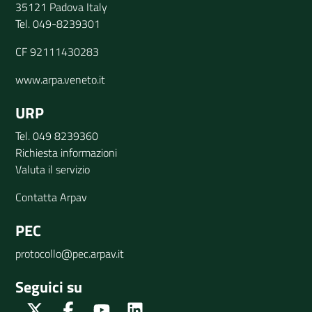
35121 Padova Italy
Tel. 049-8239301
CF 92111430283
www.arpa.veneto.it
URP
Tel. 049 8239360
Richiesta informazioni
Valuta il servizio
Contatta Arpav
PEC
protocollo@pec.arpav.it
Seguici su
Twitter
Facebook
Youtube
Linkedin