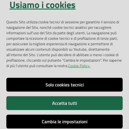
Usiamo i cookies
Open Data
Geoportale
App Arpav
Questo Sito utilizza cookie tecnici di sessione per garantire il servizio di
navigazione del Sito, nonchè cookie tecnici analitici per raccogliere
Rapporti regionali annuali
informazioni sull'uso del Sito da parte degli utenti. La navigazione può
comportare la ricezione di cookie tecnici e di profilazione di terze parti,
Le Infografiche
per assicurare la migliore esperienza di navigazione e permettere di
visualizzare alcuni contenuti disponibili su Youtube, direttamente
Dispenser dati
all'interno del Sito. L'utente può decidere di abilitare o meno i cookie di
profilazione, cliccando sul pulsante "Cambia le impostazioni". Per saperne
Vai alla pagina
di più l'utente può consultare la nostra
Cookie Policy.
.
Dichiarazione accessibilità
Impostazioni cookie
Solo cookies tecnici
Privacy
Accetta tutti
Note legali
Accessibilità
Cambia le impostazioni