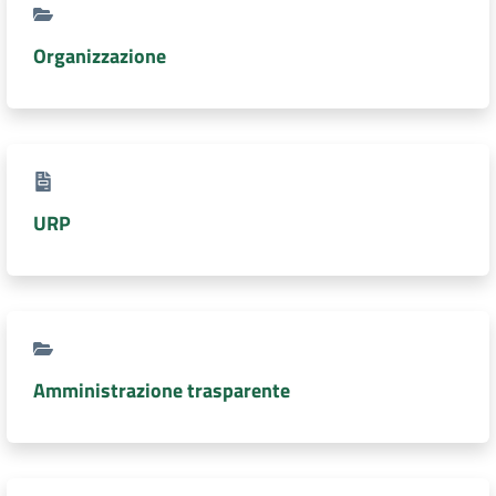
DATI
Organizzazione
AMBIENTALI
Seguici
URP
su
Amministrazione trasparente