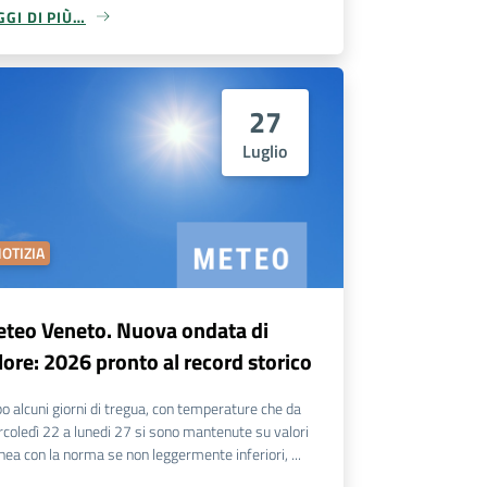
GGI DI PIÙ…
27
Luglio
OTIZIA
teo Veneto. Nuova ondata di
lore: 2026 pronto al record storico
o alcuni giorni di tregua, con temperature che da
coledì 22 a lunedi 27 si sono mantenute su valori
linea con la norma se non leggermente inferiori, ...