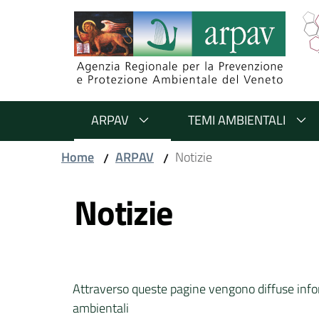
Salta al contenuto
Salta alla navigazione
Salta al footer
ARPAV
TEMI AMBIENTALI
Home
ARPAV
Notizie
/
/
Vai al contenuto
Notizie
Attraverso queste pagine vengono diffuse info
ambientali