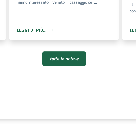
hanno interessato il Veneto. Il passaggio del ...
atm
con
LEGGI DI PIÙ…
LE
tutte le notizie