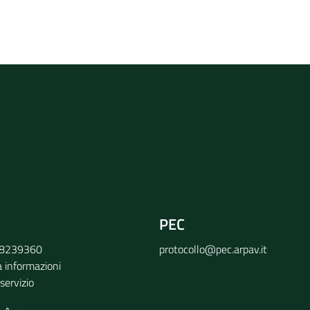
rvizio
PEC
9 8239360
protocollo@pec.arpav.it
a informazioni
 servizio