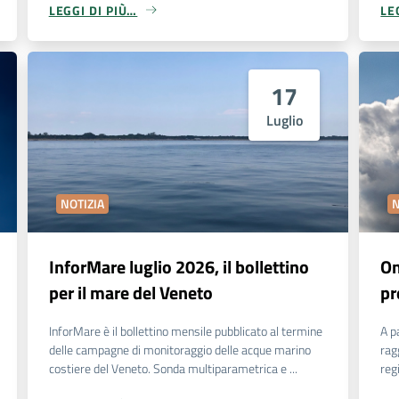
LEGGI DI PIÙ…
LE
17
Luglio
NOTIZIA
N
InforMare luglio 2026, il bollettino
On
per il mare del Veneto
pr
InforMare è il bollettino mensile pubblicato al termine
A p
delle campagne di monitoraggio delle acque marino
rag
costiere del Veneto. Sonda multiparametrica e ...
reg