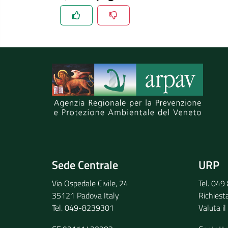
Spiegaci perchè, e aiutaci a migliorare il se
Invia il tuo commento
Sede Centrale
URP
Via Ospedale Civile, 24
Tel. 04
35121 Padova Italy
Richiest
Tel. 049-8239301
Valuta il