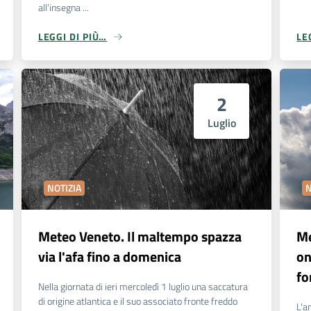
all’insegna ...
LEGGI DI PIÙ…
LE
2
Luglio
NOTIZIA
N
Meteo Veneto. Il maltempo spazza
Me
via l'afa fino a domenica
on
fo
Nella giornata di ieri mercoledì 1 luglio una saccatura
di origine atlantica e il suo associato fronte freddo
L'a