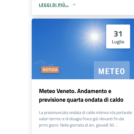
LEGGI DI PIÙ…
31
Luglio
NOTIZIA
Meteo Veneto. Andamento e
previsione quarta ondata di caldo
La preannunciata ondata di caldo intenso sta portando
valori termici e di disagio fisico già rilevanti fin dai
primi giorni. Nella giornata di ieri, giovedì 30 ...