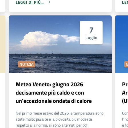
LEGGI DI PIÙ…
LE
7
Luglio
NOTIZIA
N
Meteo Veneto: giugno 2026
Pr
decisamente più caldo e con
Ar
un'eccezionale ondata di calore
(U
Nel primo mese estivo del 2026 le temperature sono
Con
state molto più alte e la piovosità più modesta
l'i
rispetto alla norma; si sono alternati periodi
e f