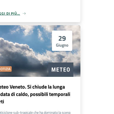
GGI DI PIÙ…
29
Giugno
OTIZIA
teo Veneto. Si chiude la lunga
data di caldo, possibili temporali
rti
nticiclone sub-tropicale che ha dominato la scena