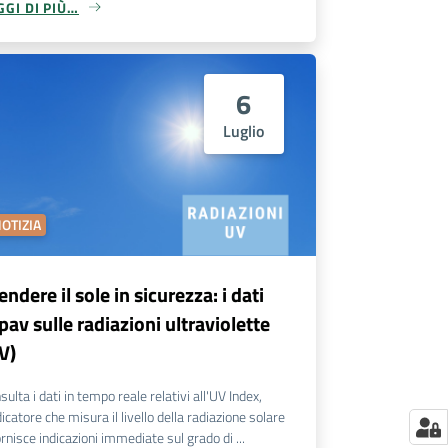
GGI DI PIÙ…
6
Luglio
OTIZIA
endere il sole in sicurezza: i dati
pav sulle radiazioni ultraviolette
V)
sulta i dati in tempo reale relativi all'UV Index,
ndicatore che misura il livello della radiazione solare
ornisce indicazioni immediate sul grado di ...