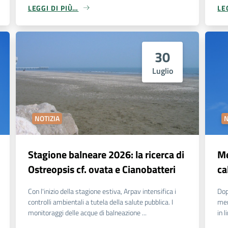
LEGGI DI PIÙ…
LE
30
Luglio
NOTIZIA
N
Stagione balneare 2026: la ricerca di
Me
Ostreopsis cf. ovata e Cianobatteri
ca
Con l'inizio della stagione estiva, Arpav intensifica i
Dop
controlli ambientali a tutela della salute pubblica. I
mer
monitoraggi delle acque di balneazione ...
in 