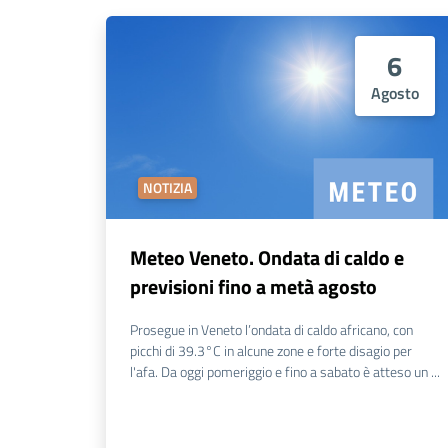
6
Agosto
NOTIZIA
Meteo Veneto. Ondata di caldo e
previsioni fino a metà agosto
Prosegue in Veneto l’ondata di caldo africano, con
picchi di 39.3°C in alcune zone e forte disagio per
l'afa. Da oggi pomeriggio e fino a sabato è atteso un ...