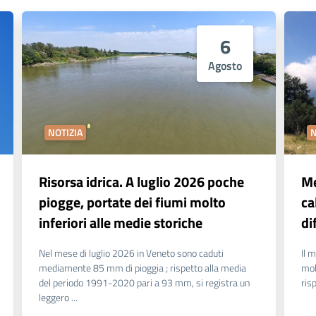
6
Agosto
NOTIZIA
N
Risorsa idrica. A luglio 2026 poche
Me
piogge, portate dei fiumi molto
ca
inferiori alle medie storiche
di
Nel mese di luglio 2026 in Veneto sono caduti
Il 
mediamente 85 mm di pioggia ; rispetto alla media
mol
del periodo 1991-2020 pari a 93 mm, si registra un
ris
leggero ...