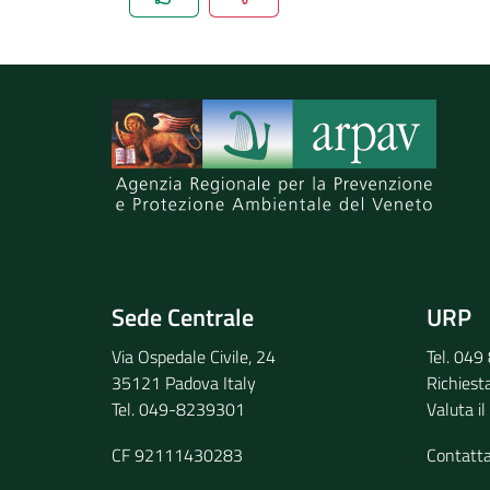
Spiegaci perchè, e aiutaci a migliorare il se
Invia il tuo commento
Sede Centrale
URP
Via Ospedale Civile, 24
Tel. 04
35121 Padova Italy
Richiest
Tel. 049-8239301
Valuta il
CF 92111430283
Contatt