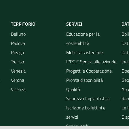
TERRITORIO
SERVIZI
DAT
Belluno
Educazione per la
Boll
Padova
sostenibilità
Dati
Rovigo
Mobilità sostenibile
Dati
Treviso
IPPC E Servizi alle aziende
Indi
Venezia
Progetti e Cooperazione
Ope
i
Verona
Pronta disponibilità
Geo
Vicenza
Qualità
App
Sicurezza Impiantistica
Rapp
Iscrizione bollettini e
Le 
servizi
Dis
Servizi Web