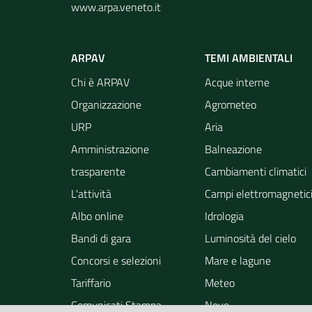
www.arpa.veneto.it
ARPAV
TEMI AMBIENTALI
Chi è ARPAV
Acque interne
Organizzazione
Agrometeo
URP
Aria
Amministrazione
Balneazione
trasparente
Cambiamenti climatici
L'attività
Campi elettromagnetic
Albo online
Idrologia
Bandi di gara
Luminosità del cielo
Concorsi e selezioni
Mare e lagune
Tariffario
Meteo
Comunicati Stampa
Neve