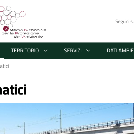
Seguici s
TERRITORIO
SERVIZI
DATI AMBIE
tici
atici