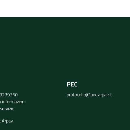
rvizio
PEC
9 8239360
protocollo@pec.arpav.it
a informazioni
 servizio
a Arpav