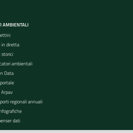
I AMBIENTALI
ettini
 in diretta
 storici
catori ambientali
n Data
portale
 Arpav
orti regionali annuali
Infografiche
penser dati