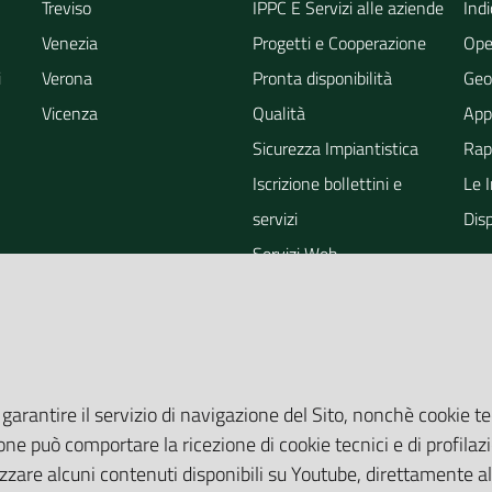
Treviso
IPPC E Servizi alle aziende
Indi
Venezia
Progetti e Cooperazione
Ope
i
Verona
Pronta disponibilità
Geo
Vicenza
Qualità
App
Sicurezza Impiantistica
Rapp
Iscrizione bollettini e
Le 
servizi
Dis
Servizi Web
ra
Eventi
Altri Servizi
Grandi Opere
Valutazioni ambientali
 garantire il servizio di navigazione del Sito, nonchè cookie te
one può comportare la ricezione di cookie tecnici e di profilazi
zare alcuni contenuti disponibili su Youtube, direttamente all