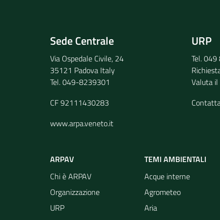
Invia il tuo commento
Sede Centrale
URP
Via Ospedale Civile, 24
Tel. 04
35121 Padova Italy
Richiest
Tel. 049-8239301
Valuta il
CF 92111430283
Contatt
www.arpa.veneto.it
ARPAV
TEMI AMBIENTALI
Chi è ARPAV
Acque interne
Organizzazione
Agrometeo
URP
Aria