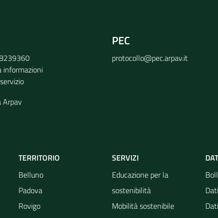
PEC
9 8239360
protocollo@pec.arpav.it
a informazioni
 servizio
a Arpav
TERRITORIO
SERVIZI
DAT
Belluno
Educazione per la
Boll
Padova
sostenibilità
Dati
Rovigo
Mobilità sostenibile
Dati