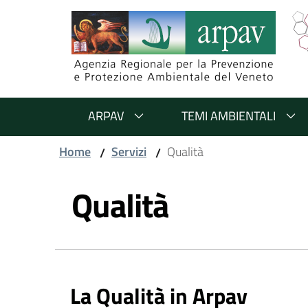
Salta al contenuto
Salta alla navigazione
Salta al footer
ARPAV
TEMI AMBIENTALI
Home
Servizi
Qualità
/
/
Vai al contenuto
Qualità
La Qualità in Arpav