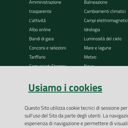
Amministrazione
Balneazione
trasparente
Cambiamenti climatici
L'attività
Campi elettromagnetic
Albo online
Idrologia
Bandi di gara
Luminosità del cielo
Concorsi e selezioni
Mare e lagune
Tariffario
Meteo
Comunicati Stampa
Neve
Notizie
Osservazione della ter
Usiamo i cookies
Pollini
Radioattività
Rifiuti
Questo Sito utilizza cookie tecnici di sessione per
Rumore
sull'uso del Sito da parte degli utenti. La navigazi
Siti contaminati
esperienza di navigazione e permettere di visualiz