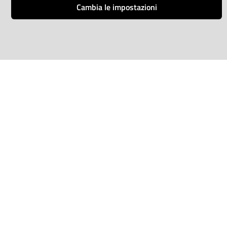
Amministrazione trasparente
Cambia le impostazioni
L'attività
Albo online
Bandi di gara
Concorsi e selezioni
Tariffario
Comunicati Stampa
Notizie
TEMI AMBIENTALI
Acque interne
Agrometeo
Aria
Balneazione
Cambiamenti climatici