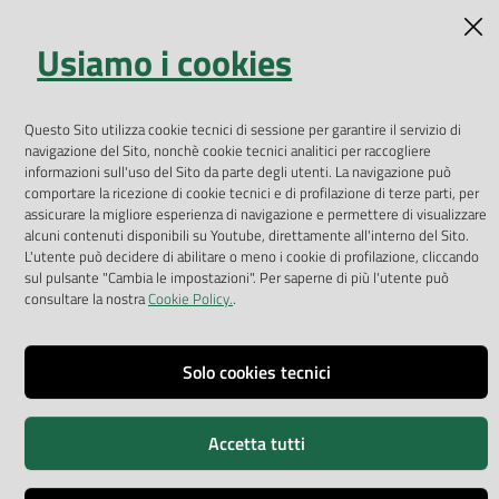
Richiesta informazioni
Valuta il servizio
Usiamo i cookies
Contatta Arpav
Questo Sito utilizza cookie tecnici di sessione per garantire il servizio di
PEC
navigazione del Sito, nonchè cookie tecnici analitici per raccogliere
informazioni sull'uso del Sito da parte degli utenti. La navigazione può
protocollo@pec.arpav.it
comportare la ricezione di cookie tecnici e di profilazione di terze parti, per
assicurare la migliore esperienza di navigazione e permettere di visualizzare
Seguici su
alcuni contenuti disponibili su Youtube, direttamente all'interno del Sito.
L'utente può decidere di abilitare o meno i cookie di profilazione, cliccando
Twitter
Facebook
Youtube
Linkedin
sul pulsante "Cambia le impostazioni". Per saperne di più l'utente può
consultare la nostra
Cookie Policy.
.
ARPAV
Solo cookies tecnici
Chi è ARPAV
Organizzazione
Accetta tutti
URP