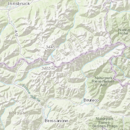
DATI
AMBIENTALI
Seguici
su