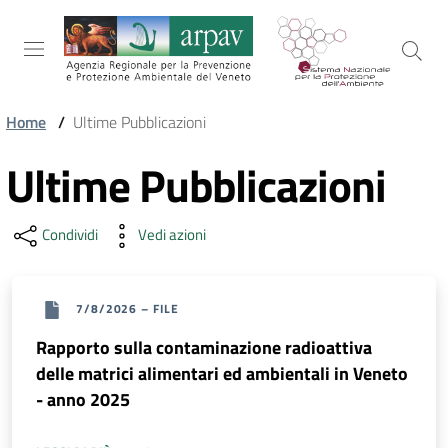
Salta al contenuto
Salta alla navigazione
Salta al footer
Home
/
Ultime Pubblicazioni
ARPAV
Ultime Pubblicazioni
Vai al contenuto
Condividi
Vedi azioni
TEMI
AMBIENTALI
7/8/2026
–
FILE
TERRITORIO
Rapporto sulla contaminazione radioattiva
delle matrici alimentari ed ambientali in Veneto
- anno 2025
SERVIZI