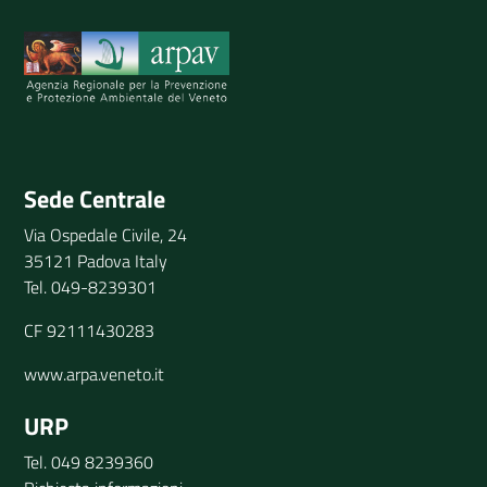
Spiegaci perchè, e aiutaci a migliorare il servizio
Invia il tuo commento
Sede Centrale
Via Ospedale Civile, 24
35121 Padova Italy
Tel. 049-8239301
CF 92111430283
www.arpa.veneto.it
URP
Tel. 049 8239360