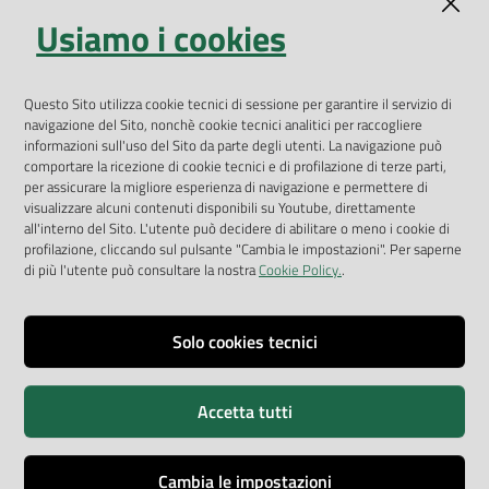
Indicatori ambientali
Usiamo i cookies
Open Data
Geoportale
Questo Sito utilizza cookie tecnici di sessione per garantire il servizio di
App Arpav
navigazione del Sito, nonchè cookie tecnici analitici per raccogliere
Rapporti regionali annuali
informazioni sull'uso del Sito da parte degli utenti. La navigazione può
comportare la ricezione di cookie tecnici e di profilazione di terze parti,
Le Infografiche
per assicurare la migliore esperienza di navigazione e permettere di
visualizzare alcuni contenuti disponibili su Youtube, direttamente
Dispenser dati
all'interno del Sito. L'utente può decidere di abilitare o meno i cookie di
profilazione, cliccando sul pulsante "Cambia le impostazioni". Per saperne
Vai alla pagina
di più l'utente può consultare la nostra
Cookie Policy.
.
Dichiarazione accessibilità
Impostazioni cookie
Solo cookies tecnici
Privacy
Accetta tutti
Note legali
Accessibilità
Cambia le impostazioni