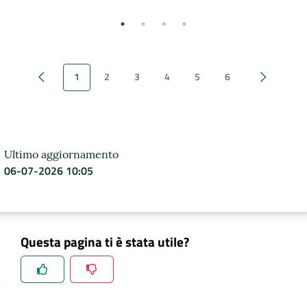
1
2
3
4
5
6
Previous page
Next page
Ultimo aggiornamento
06-07-2026 10:05
Questa pagina ti è stata utile?