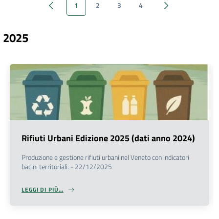
1
2
3
4
Previous page
Next page
2025
Rifiuti Urbani Edizione 2025 (dati anno 2024)
evious
Produzione e gestione rifiuti urbani nel Veneto con indicatori
bacini territoriali. - 22/12/2025
LEGGI DI PIÙ…