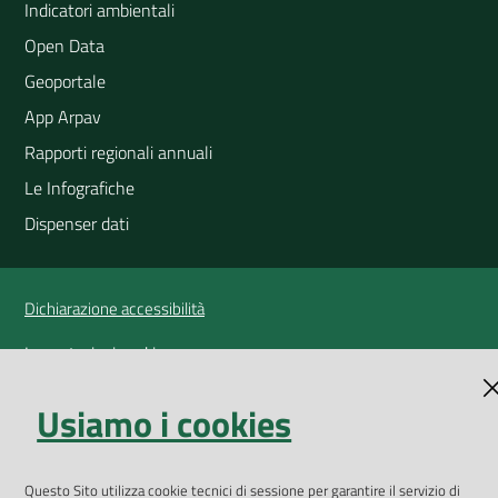
Indicatori ambientali
Open Data
Geoportale
App Arpav
Rapporti regionali annuali
Le Infografiche
Dispenser dati
Vai alla pagina
Dichiarazione accessibilità
Impostazioni cookie
Privacy
Usiamo i cookies
Note legali
Accessibilità
Questo Sito utilizza cookie tecnici di sessione per garantire il servizio di