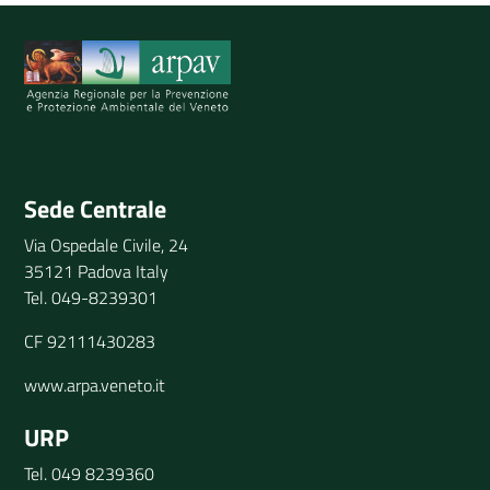
Spiegaci perchè, e aiutaci a migliorare il servizio
Invia il tuo commento
Sede Centrale
Via Ospedale Civile, 24
35121 Padova Italy
Tel. 049-8239301
CF 92111430283
www.arpa.veneto.it
URP
Tel. 049 8239360