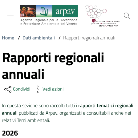
Salta al contenuto
Salta alla navigazione
Salta al footer
Home
/
Dati ambientali
/
Rapporti regionali annuali
ARPAV
Rapporti regionali
Vai al contenuto
annuali
TEMI
AMBIENTALI
Condividi
Vedi azioni
TERRITORIO
In questa sezione sono raccolti tutti i
rapporti tematici regionali
annuali
pubblicati da Arpav, organizzati e consultabili anche nei
relativi Temi ambientali.
SERVIZI
2026