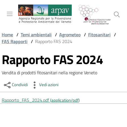
Salta al contenuto
Salta alla navigazione
Salta al footer
Home
/
Temi ambientali
/
Agrometeo
/
Fitosanitari
/
FAS Rapporti
/
Rapporto FAS 2024
ARPAV
Rapporto FAS 2024
Vai al contenuto
TEMI
Vendita di prodotti fitosanitari nella regione Veneto
AMBIENTALI
Condividi
Vedi azioni
TERRITORIO
Rapporto_FAS_2024.pdf
(
application/pdf
)
SERVIZI