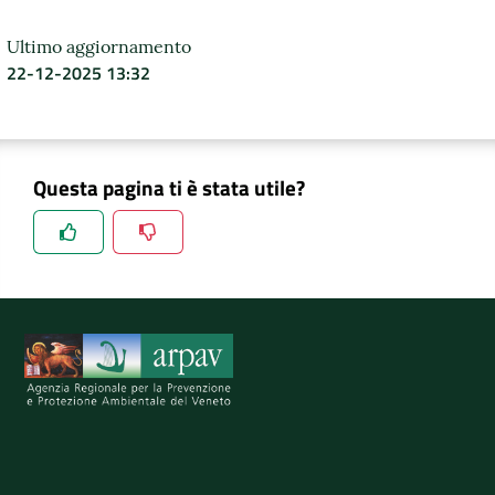
DATI
Ultimo aggiornamento
AMBIENTALI
22-12-2025 13:32
Questa pagina ti è stata utile?
Seguici
su
Spiegaci perchè, e aiutaci a migliorare il servizio
Invia il tuo commento