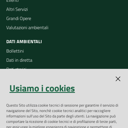
Eventi
Altri Servizi
Grandi Opere
Valutazioni ambientali
DATI AMBIENTALI
Bollettini
Dati in diretta
Dati storici
Indicatori ambientali
Usiamo i cookies
Open Data
Geoportale
App Arpav
Questo Sito utilizza cookie tecnici di sessione per garantire il servizio di
navigazione del Sito, nonchè cookie tecnici analitici per raccogliere
Rapporti regionali annuali
informazioni sull'uso del Sito da parte degli utenti. La navigazione può
comportare la ricezione di cookie tecnici e di profilazione di terze parti,
Le Infografiche
per assicurare la migliore esperienza di navigazione e permettere di