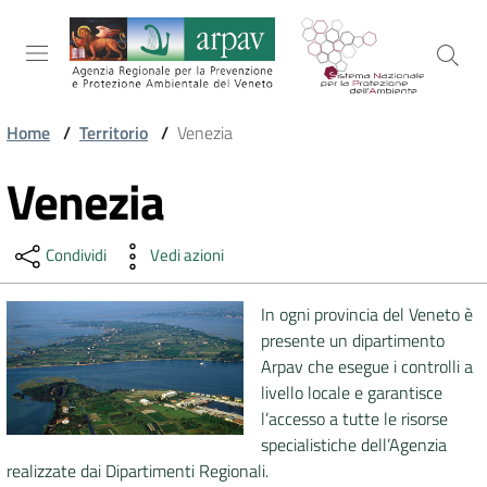
Salta al contenuto
Salta alla navigazione
Salta al footer
Home
/
Territorio
/
Venezia
ARPAV
Venezia
Vai al contenuto
Condividi
Vedi azioni
TEMI
AMBIENTALI
In ogni provincia del Veneto è
presente un dipartimento
TERRITORIO
Arpav che esegue i controlli a
livello locale e garantisce
l’accesso a tutte le risorse
specialistiche dell’Agenzia
SERVIZI
realizzate dai Dipartimenti Regionali.