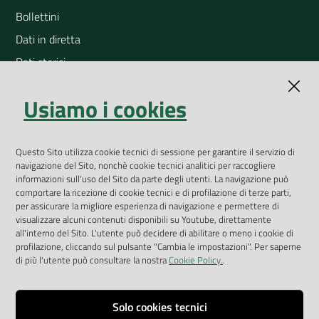
Bollettini
Dati in diretta
Dati storici
Indicatori ambientali
Usiamo i cookies
Open Data
Geoportale
App Arpav
Questo Sito utilizza cookie tecnici di sessione per garantire il servizio di
navigazione del Sito, nonchè cookie tecnici analitici per raccogliere
Rapporti regionali annuali
informazioni sull'uso del Sito da parte degli utenti. La navigazione può
comportare la ricezione di cookie tecnici e di profilazione di terze parti,
Le Infografiche
per assicurare la migliore esperienza di navigazione e permettere di
visualizzare alcuni contenuti disponibili su Youtube, direttamente
Dispenser dati
all'interno del Sito. L'utente può decidere di abilitare o meno i cookie di
profilazione, cliccando sul pulsante "Cambia le impostazioni". Per saperne
Vai alla pagina
di più l'utente può consultare la nostra
Cookie Policy.
.
Dichiarazione accessibilità
Impostazioni cookie
Solo cookies tecnici