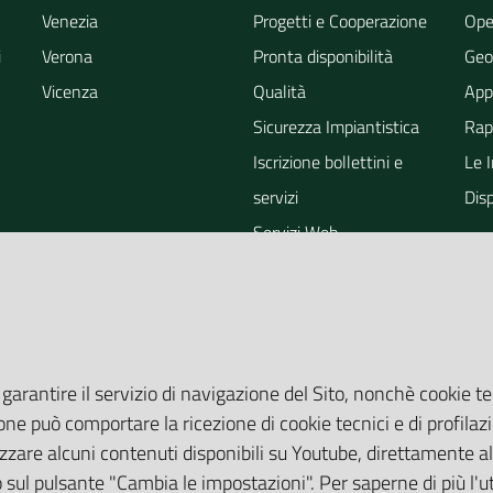
Venezia
Progetti e Cooperazione
Ope
i
Verona
Pronta disponibilità
Geo
Vicenza
Qualità
App
Sicurezza Impiantistica
Rapp
Iscrizione bollettini e
Le 
servizi
Dis
Servizi Web
ra
Eventi
Altri Servizi
Grandi Opere
Valutazioni ambientali
 garantire il servizio di navigazione del Sito, nonchè cookie te
one può comportare la ricezione di cookie tecnici e di profilazi
zare alcuni contenuti disponibili su Youtube, direttamente all
do sul pulsante "Cambia le impostazioni". Per saperne di più l'