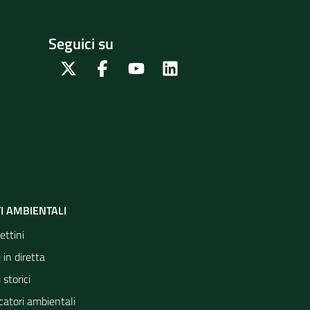
Seguici su
Twitter
Facebook
Youtube
Linkedin
I AMBIENTALI
ettini
 in diretta
 storici
catori ambientali