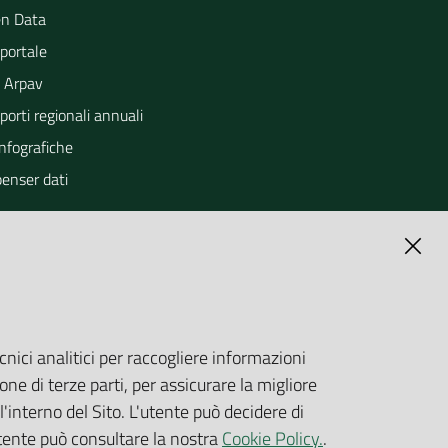
n Data
portale
 Arpav
orti regionali annuali
Infografiche
penser dati
cnici analitici per raccogliere informazioni
one di terze parti, per assicurare la migliore
'interno del Sito. L'utente può decidere di
utente può consultare la nostra
Cookie Policy.
.