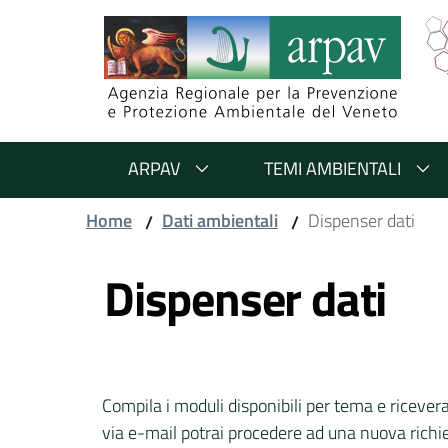
Salta al contenuto
Salta alla navigazione
Salta al footer
ARPAV
TEMI AMBIENTALI
Home
Dati ambientali
Dispenser dati
/
/
Vai al contenuto
Dispenser dati
Compila i moduli disponibili per tema e riceverai 
via e-mail potrai procedere ad una nuova richi