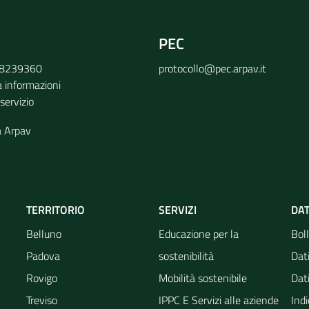
PEC
9 8239360
protocollo@pec.arpav.it
a informazioni
 servizio
a Arpav
TERRITORIO
SERVIZI
DAT
Belluno
Educazione per la
Boll
Padova
sostenibilità
Dati
Rovigo
Mobilità sostenibile
Dati
Treviso
IPPC E Servizi alle aziende
Indi