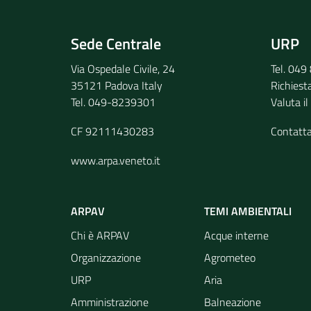
Invia il tuo commento
Sede Centrale
URP
Via Ospedale Civile, 24
Tel. 04
35121 Padova Italy
Richiest
Tel. 049-8239301
Valuta il
CF 92111430283
Contatt
www.arpa.veneto.it
ARPAV
TEMI AMBIENTALI
Chi è ARPAV
Acque interne
Organizzazione
Agrometeo
URP
Aria
Amministrazione
Balneazione