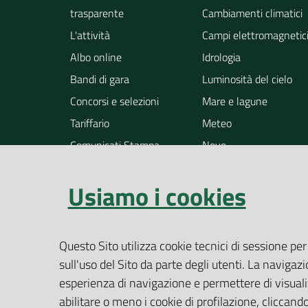
trasparente
Cambiamenti climatici
L'attività
Campi elettromagnetic
Albo online
Idrologia
Bandi di gara
Luminosità del cielo
Concorsi e selezioni
Mare e lagune
Tariffario
Meteo
Comunicati Stampa
Neve
Notizie
Osservazione della ter
Usiamo i cookies
Pollini
Radioattività
Rifiuti
Questo Sito utilizza cookie tecnici di sessione per
Rumore
sull'uso del Sito da parte degli utenti. La navigazi
Siti contaminati
esperienza di navigazione e permettere di visualiz
Suolo
abilitare o meno i cookie di profilazione, cliccan