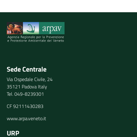
Spiegaci perchè, e aiutaci a migliorare il servizio
Invia il tuo commento
Sede Centrale
Via Ospedale Civile, 24
35121 Padova Italy
Tel. 049-8239301
CF 92111430283
www.arpa.veneto.it
URP