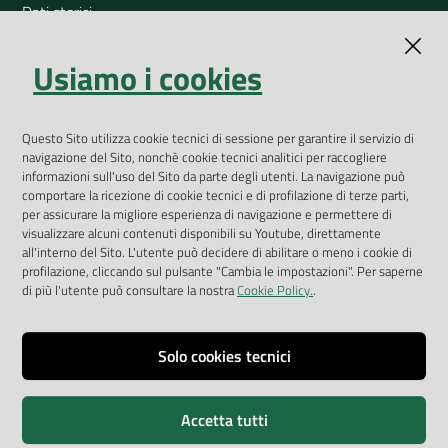
Dati storici
Indicatori ambientali
Usiamo i cookies
Open Data
Geoportale
App Arpav
Questo Sito utilizza cookie tecnici di sessione per garantire il servizio di
navigazione del Sito, nonchè cookie tecnici analitici per raccogliere
Rapporti regionali annuali
informazioni sull'uso del Sito da parte degli utenti. La navigazione può
comportare la ricezione di cookie tecnici e di profilazione di terze parti,
Le Infografiche
per assicurare la migliore esperienza di navigazione e permettere di
visualizzare alcuni contenuti disponibili su Youtube, direttamente
Dispenser dati
all'interno del Sito. L'utente può decidere di abilitare o meno i cookie di
profilazione, cliccando sul pulsante "Cambia le impostazioni". Per saperne
Vai alla pagina
di più l'utente può consultare la nostra
Cookie Policy.
.
Dichiarazione accessibilità
Impostazioni cookie
Solo cookies tecnici
Privacy
Accetta tutti
Note legali