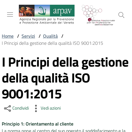
Salta al contenuto
Salta alla navigazione
Salta al footer
Home
/
Servizi
/
Qualità
/
I Principi della gestione della qualità ISO 9001:2015
ARPAV
I Principi della gestione
Vai al contenuto
TEMI
della qualità ISO
AMBIENTALI
9001:2015
TERRITORIO
Condividi
Vedi azioni
SERVIZI
Principio 1: Orientamento al cliente
La norma pone al centro del suo operato il soddisfacimento e la