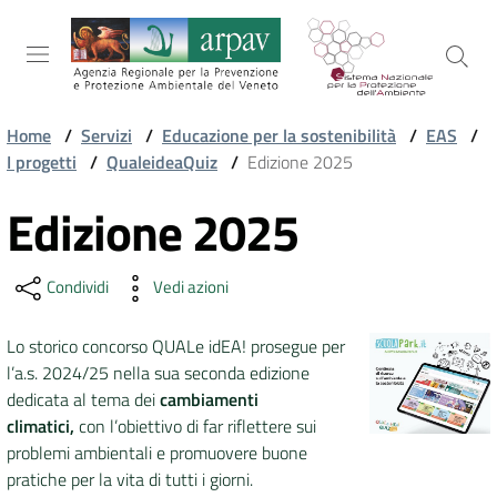
Salta al contenuto
Salta alla navigazione
Salta al footer
Home
/
Servizi
/
Educazione per la sostenibilità
/
EAS
/
I progetti
/
QualeideaQuiz
/
Edizione 2025
ARPAV
Edizione 2025
Vai al contenuto
TEMI
Condividi
Vedi azioni
AMBIENTALI
Lo storico concorso QUALe idEA! prosegue per
l’a.s. 2024/25 nella sua seconda edizione
TERRITORIO
dedicata al tema dei
cambiamenti
climatici,
con l’obiettivo di far riflettere sui
problemi ambientali e promuovere buone
SERVIZI
pratiche per la vita di tutti i giorni.