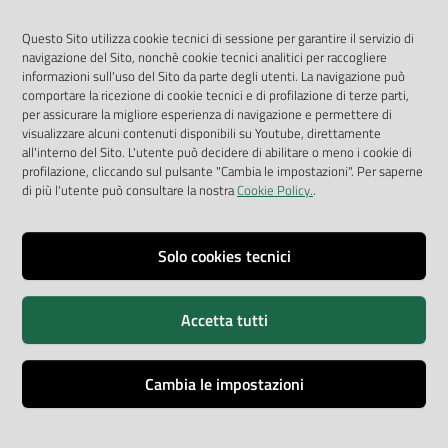
Geoportale
App Arpav
Questo Sito utilizza cookie tecnici di sessione per garantire il servizio di
navigazione del Sito, nonchè cookie tecnici analitici per raccogliere
Rapporti regionali annuali
informazioni sull'uso del Sito da parte degli utenti. La navigazione può
comportare la ricezione di cookie tecnici e di profilazione di terze parti,
Le Infografiche
per assicurare la migliore esperienza di navigazione e permettere di
visualizzare alcuni contenuti disponibili su Youtube, direttamente
Dispenser dati
all'interno del Sito. L'utente può decidere di abilitare o meno i cookie di
profilazione, cliccando sul pulsante "Cambia le impostazioni". Per saperne
Vai alla pagina
di più l'utente può consultare la nostra
Cookie Policy.
.
Dichiarazione accessibilità
Impostazioni cookie
Solo cookies tecnici
Privacy
Accetta tutti
Note legali
Accessibilità
Cambia le impostazioni
Credits