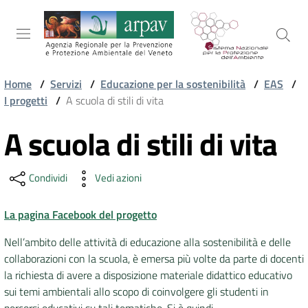
Salta al contenuto
Salta alla navigazione
Salta al footer
Home
/
Servizi
/
Educazione per la sostenibilità
/
EAS
/
I progetti
/
A scuola di stili di vita
ARPAV
A scuola di stili di vita
Vai al contenuto
TEMI
Condividi
Vedi azioni
AMBIENTALI
La pagina Facebook del progetto
TERRITORIO
Nell’ambito delle attività di educazione alla sostenibilità e delle
collaborazioni con la scuola, è emersa più volte da parte di docenti
la richiesta di avere a disposizione materiale didattico educativo
SERVIZI
sui temi ambientali allo scopo di coinvolgere gli studenti in