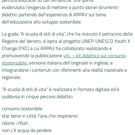
percorsi educativi su tali tematiche. Si è quindi
evidenziata l’esigenza di mettere a punto idonei strumenti
DATI
didattici partendo dall'esperienza di ARPAV sul tema
AMBIENTALI
dell'educazione allo sviluppo sostenibile.
La guida “
A scuola di stili di vita
”, che ha ricevuto il patrocinio della
Regione del Veneto, si ispira al progetto UNEP-UNESCO Youth X
Change (YXC) a cui ARPAV ha collaborato realizzando e
Seguici
promuovendo la pubblicazione
yXc – kit didattico sul consumo
su
responsabile
, versione italiana dell’originale in inglese, e
integrandone i contenuti con riferimenti alla realtà nazionale e
regionale.
"
A scuola di stili di vita
" è realizzata in formato digitale ed è
suddivisa in cinque percorsi didattici:
consumo sostenibile
star bene in città: l’aria che respiriamo
ridurre i rifiuti
non c’è acqua da perdere