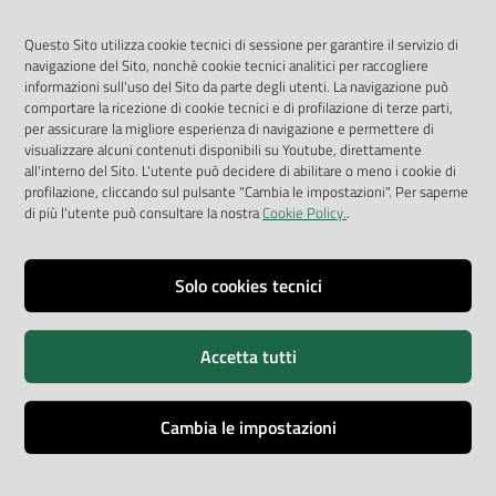
Geoportale
App Arpav
Questo Sito utilizza cookie tecnici di sessione per garantire il servizio di
navigazione del Sito, nonchè cookie tecnici analitici per raccogliere
Rapporti regionali annuali
informazioni sull'uso del Sito da parte degli utenti. La navigazione può
comportare la ricezione di cookie tecnici e di profilazione di terze parti,
Le Infografiche
per assicurare la migliore esperienza di navigazione e permettere di
visualizzare alcuni contenuti disponibili su Youtube, direttamente
Dispenser dati
all'interno del Sito. L'utente può decidere di abilitare o meno i cookie di
profilazione, cliccando sul pulsante "Cambia le impostazioni". Per saperne
Vai alla pagina
di più l'utente può consultare la nostra
Cookie Policy.
.
Dichiarazione accessibilità
Impostazioni cookie
Solo cookies tecnici
Privacy
Accetta tutti
Note legali
Accessibilità
Cambia le impostazioni
Credits