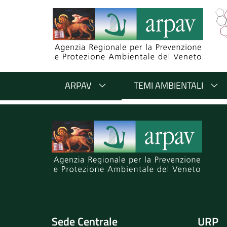
Salta al contenuto
Salta alla navigazione
Salta al footer
ARPAV
TEMI AMBIENTALI
Sede Centrale
URP