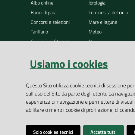
Albo online
Idrologia
Bandi di gara
Luminosità del cielo
Concorsi e selezioni
Mare e lagune
Tariffario
Meteo
Comunicati Stampa
Neve
Notizie
Osservazione della ter
Usiamo i cookies
Pollini
Radioattività
Rifiuti
Questo Sito utilizza cookie tecnici di sessione per
Rumore
sull'uso del Sito da parte degli utenti. La navigazi
Siti contaminati
esperienza di navigazione e permettere di visualiz
Suolo
abilitare o meno i cookie di profilazione, cliccan
Altri temi
Solo cookies tecnici
Accetta tutti