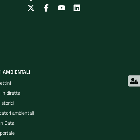
Twitter
Facebook
Youtube
Linkedin
I AMBIENTALI
ettini
 in diretta
 storici
catori ambientali
n Data
portale