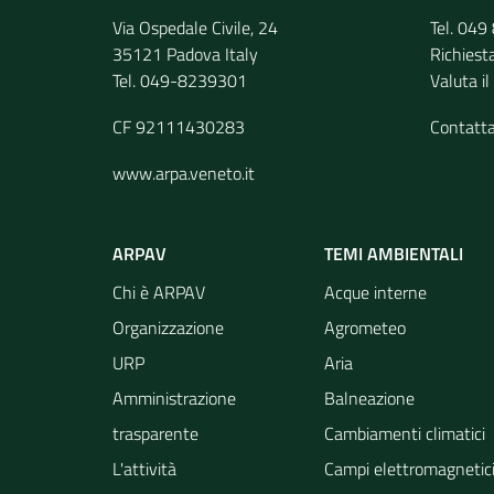
Via Ospedale Civile, 24
Tel. 04
35121 Padova Italy
Richiest
Tel. 049-8239301
Valuta il
CF 92111430283
Contatt
www.arpa.veneto.it
ARPAV
TEMI AMBIENTALI
Chi è ARPAV
Acque interne
Organizzazione
Agrometeo
URP
Aria
Amministrazione
Balneazione
trasparente
Cambiamenti climatici
L'attività
Campi elettromagnetic