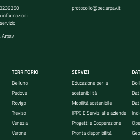
9 8239360
protocollo@pec.arpav.it
a informazioni
 servizio
a Arpav
TERRITORIO
SERVIZI
DAT
Belluno
Educazione per la
Boll
Padova
sostenibilità
Dati
Rovigo
Mobilità sostenibile
Dati
Treviso
IPPC E Servizi alle aziende
Indi
Venezia
Progetti e Cooperazione
Ope
i
Verona
Pronta disponibilità
Geo