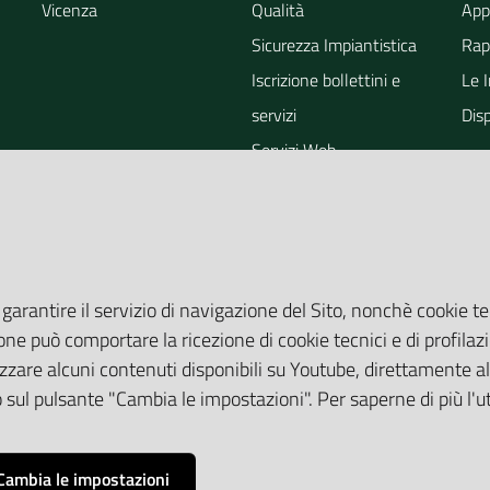
Vicenza
Qualità
App
Sicurezza Impiantistica
Rapp
Iscrizione bollettini e
Le 
servizi
Dis
Servizi Web
ra
Eventi
Altri Servizi
Grandi Opere
Valutazioni ambientali
 garantire il servizio di navigazione del Sito, nonchè cookie te
one può comportare la ricezione di cookie tecnici e di profilazi
zare alcuni contenuti disponibili su Youtube, direttamente all
do sul pulsante "Cambia le impostazioni". Per saperne di più l'
Cambia le impostazioni