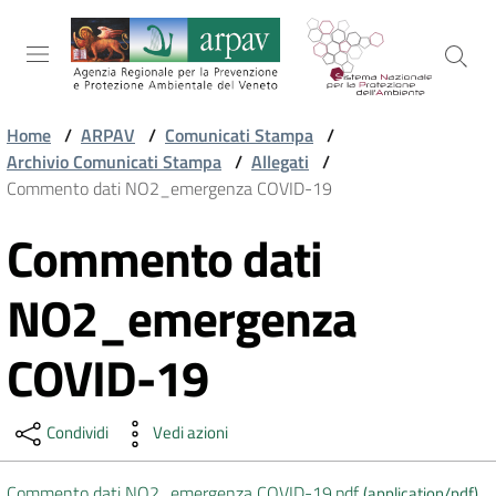
Salta al contenuto
Salta alla navigazione
Salta al footer
Home
/
ARPAV
/
Comunicati Stampa
/
Archivio Comunicati Stampa
/
Allegati
/
ARPAV
Commento dati NO2_emergenza COVID-19
Commento dati
Vai al contenuto
TEMI
AMBIENTALI
NO2_emergenza
COVID-19
TERRITORIO
Condividi
Vedi azioni
SERVIZI
Commento dati NO2_emergenza COVID-19.pdf
(
application/pdf
)