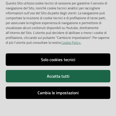
App Arpav
Questo Sito utilizza cookie tecnici di sessione per garantire il servizio di
navigazione del Sito, nonchè cookie tecnici analitici per raccogliere
Rapporti regionali annuali
informazioni sull'uso del Sito da parte degli utenti. La navigazione può
comportare la ricezione di cookie tecnici e di profilazione di terze parti,
Le Infografiche
per assicurare la migliore esperienza di navigazione e permettere di
visualizzare alcuni contenuti disponibili su Youtube, direttamente
Dispenser dati
all'interno del Sito. L'utente può decidere di abilitare o meno i cookie di
profilazione, cliccando sul pulsante "Cambia le impostazioni". Per saperne
Vai alla pagina
di più l'utente può consultare la nostra
Cookie Policy.
.
Dichiarazione accessibilità
Impostazioni cookie
Solo cookies tecnici
Privacy
Accetta tutti
Note legali
Accessibilità
Cambia le impostazioni
Credits
Copyright © ARPA Veneto - P.IVA 03382700288