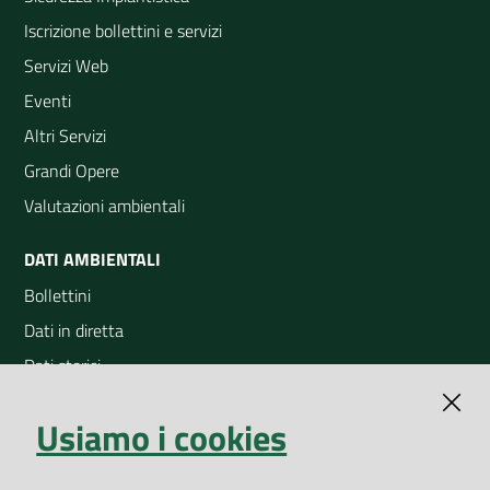
Iscrizione bollettini e servizi
Servizi Web
Eventi
Altri Servizi
Grandi Opere
Valutazioni ambientali
DATI AMBIENTALI
Bollettini
Dati in diretta
Dati storici
Indicatori ambientali
Usiamo i cookies
Open Data
Geoportale