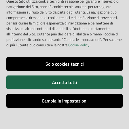
App Arpav
Questo Sito utilizza cookie tecnici di sessione per garantire il servizio di
navigazione del Sito, nonchè cookie tecnici analitici per raccogliere
Rapporti regionali annuali
informazioni sull'uso del Sito da parte degli utenti. La navigazione può
comportare la ricezione di cookie tecnici e di profilazione di terze parti,
Le Infografiche
per assicurare la migliore esperienza di navigazione e permettere di
visualizzare alcuni contenuti disponibili su Youtube, direttamente
Dispenser dati
all'interno del Sito. L'utente può decidere di abilitare o meno i cookie di
profilazione, cliccando sul pulsante "Cambia le impostazioni". Per saperne
Vai alla pagina
di più l'utente può consultare la nostra
Cookie Policy.
.
Dichiarazione accessibilità
Impostazioni cookie
Solo cookies tecnici
Privacy
Accetta tutti
Note legali
Accessibilità
Cambia le impostazioni
Credits
Copyright © ARPA Veneto - P.IVA 03382700288