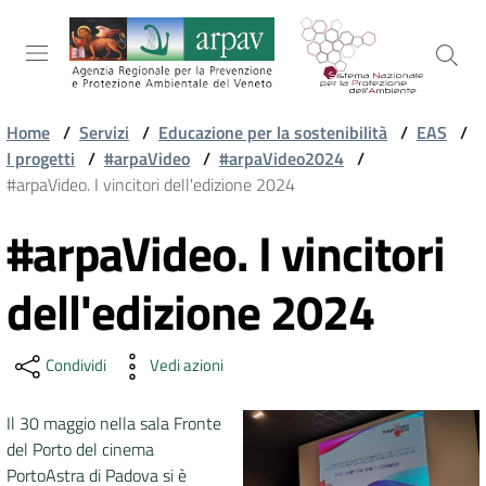
Salta al contenuto
Salta alla navigazione
Salta al footer
Home
/
Servizi
/
Educazione per la sostenibilità
/
EAS
/
I progetti
/
#arpaVideo
/
#arpaVideo2024
/
ARPAV
#arpaVideo. I vincitori dell'edizione 2024
#arpaVideo. I vincitori
Vai al contenuto
TEMI
AMBIENTALI
dell'edizione 2024
TERRITORIO
Condividi
Vedi azioni
Il 30 maggio nella sala Fronte
SERVIZI
del Porto del cinema
PortoAstra di Padova si è