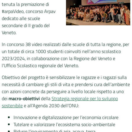
tenuta la premiazione di
#arpaVideo, concorso Arpav
DATI
dedicato alle scuole
AMBIENTALI
secondarie di II grado del
Veneto.
In concorso 38 video realizzati dalle scuole di tutta la regione, per
un totale di circa 1000 studenti coinvolti nell’anno scolastico
Seguici
2023/2024, in collaborazione con la Regione del Veneto e
su
l’Ufficio Scolastico regionale del Veneto.
Obiettivo del progetto è sensibilizzare le ragazze e i ragazzi sulla
necessità di cambiare gli stili di vita e prendersi cura dell’ambiente
con azioni concrete da perseguire a livello locale rispetto a uno
dei
macro-obiettivi
della
Strategia regionale per lo sviluppo
sostenibile
e all’Agenda 2030 dell’ONU:
Innovazione e digitalizzazione per l’economia circolare
Tutelare e valorizzare l’ecosistema socio-ambientale
Ridurre l’inquinamento di aria, acqua, terra.