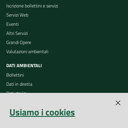
Iscrizione bollettini e servizi
Servizi Web
Eventi
Altri Servizi
Grandi Opere
Valutazioni ambientali
DATI AMBIENTALI
Bollettini
Dati in diretta
Dati storici
Indicatori ambientali
Usiamo i cookies
Open Data
Geoportale