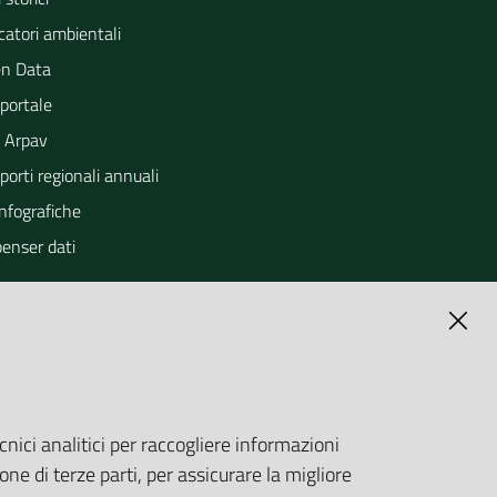
catori ambientali
n Data
portale
 Arpav
orti regionali annuali
Infografiche
penser dati
cnici analitici per raccogliere informazioni
one di terze parti, per assicurare la migliore