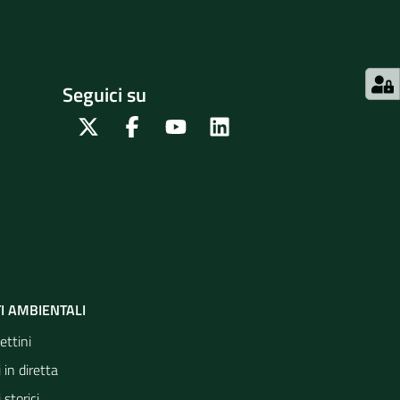
Seguici su
Twitter
Facebook
Youtube
Linkedin
I AMBIENTALI
ettini
 in diretta
 storici