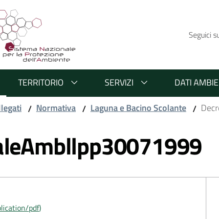
Seguici s
TERRITORIO
SERVIZI
DATI AMBIE
llegati
Normativa
Laguna e Bacino Scolante
Decr
/
/
/
ialeAmbllpp30071999
lication/pdf
)