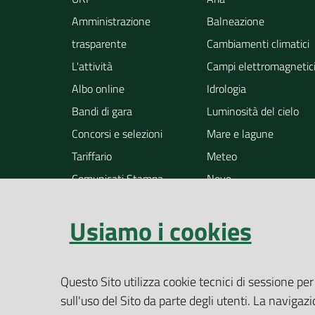
Amministrazione
Balneazione
trasparente
Cambiamenti climatici
L'attività
Campi elettromagnetic
Albo online
Idrologia
Bandi di gara
Luminosità del cielo
Concorsi e selezioni
Mare e lagune
Tariffario
Meteo
Comunicati Stampa
Neve
Notizie
Osservazione della ter
Usiamo i cookies
Pollini
Radioattività
Rifiuti
Questo Sito utilizza cookie tecnici di sessione per
Rumore
sull'uso del Sito da parte degli utenti. La navigazi
Siti contaminati