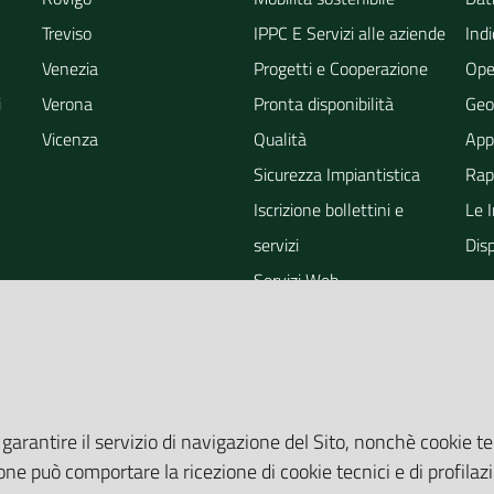
Treviso
IPPC E Servizi alle aziende
Indi
Venezia
Progetti e Cooperazione
Ope
i
Verona
Pronta disponibilità
Geo
Vicenza
Qualità
App
Sicurezza Impiantistica
Rapp
Iscrizione bollettini e
Le 
servizi
Dis
Servizi Web
ra
Eventi
Altri Servizi
Grandi Opere
Valutazioni ambientali
 garantire il servizio di navigazione del Sito, nonchè cookie te
one può comportare la ricezione di cookie tecnici e di profilazi