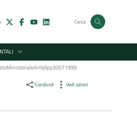
u
Cerca
NTALI
etoMinisterialeAmbllpp30071999
Condividi
Vedi azioni