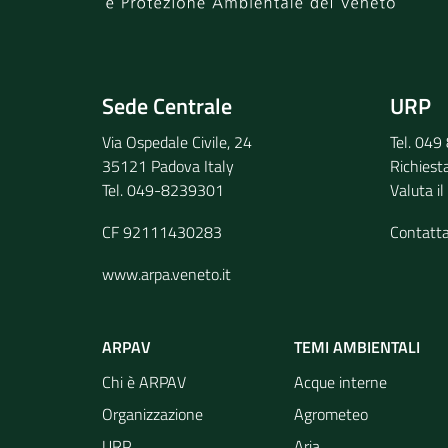
Invia il tuo commento
Sede Centrale
URP
Via Ospedale Civile, 24
Tel. 04
35121 Padova Italy
Richiest
Tel. 049-8239301
Valuta il
CF 92111430283
Contatt
www.arpa.veneto.it
ARPAV
TEMI AMBIENTALI
Chi è ARPAV
Acque interne
Organizzazione
Agrometeo
URP
Aria