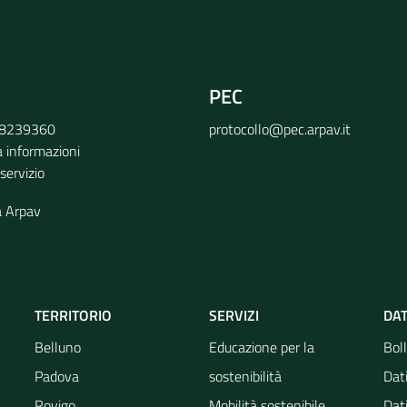
PEC
9 8239360
protocollo@pec.arpav.it
a informazioni
 servizio
a Arpav
TERRITORIO
SERVIZI
DAT
Belluno
Educazione per la
Boll
Padova
sostenibilità
Dati
Rovigo
Mobilità sostenibile
Dati