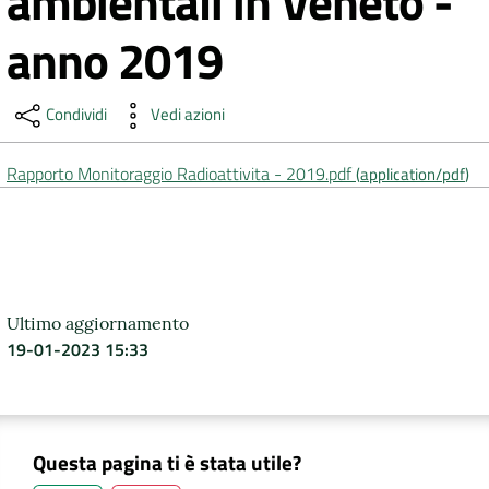
ambientali in Veneto -
anno 2019
DATI
AMBIENTALI
Condividi
Vedi azioni
Rapporto Monitoraggio Radioattivita - 2019.pdf
(
application/pdf
)
Seguici
su
Ultimo aggiornamento
19-01-2023 15:33
Questa pagina ti è stata utile?