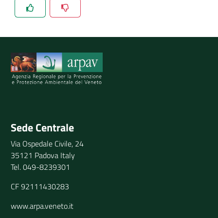
Spiegaci perchè, e aiutaci a migliorare il servizio
Invia il tuo commento
Sede Centrale
Via Ospedale Civile, 24
35121 Padova Italy
Tel. 049-8239301
CF 92111430283
www.arpa.veneto.it