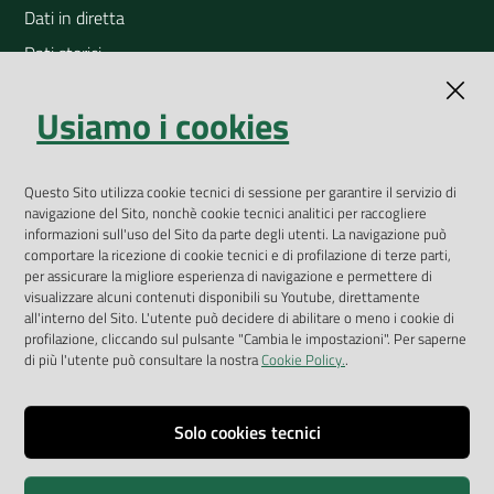
Dati in diretta
Dati storici
Indicatori ambientali
Usiamo i cookies
Open Data
Geoportale
App Arpav
Questo Sito utilizza cookie tecnici di sessione per garantire il servizio di
navigazione del Sito, nonchè cookie tecnici analitici per raccogliere
Rapporti regionali annuali
informazioni sull'uso del Sito da parte degli utenti. La navigazione può
comportare la ricezione di cookie tecnici e di profilazione di terze parti,
Le Infografiche
per assicurare la migliore esperienza di navigazione e permettere di
visualizzare alcuni contenuti disponibili su Youtube, direttamente
Dispenser dati
all'interno del Sito. L'utente può decidere di abilitare o meno i cookie di
profilazione, cliccando sul pulsante "Cambia le impostazioni". Per saperne
Vai alla pagina
di più l'utente può consultare la nostra
Cookie Policy.
.
Dichiarazione accessibilità
Impostazioni cookie
Solo cookies tecnici
Privacy