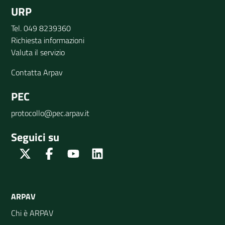
URP
Tel. 049 8239360
Richiesta informazioni
Valuta il servizio
Contatta Arpav
PEC
protocollo@pec.arpav.it
Seguici su
Twitter
Facebook
Youtube
Linkedin
ARPAV
Chi è ARPAV