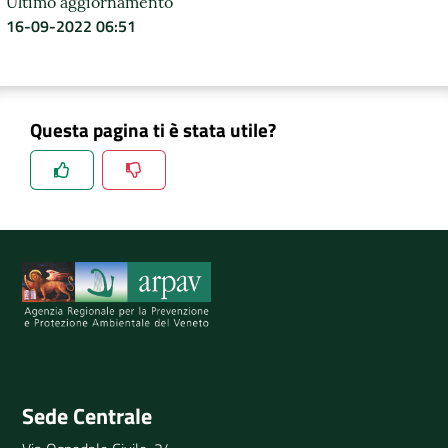
Ultimo aggiornamento
16-09-2022 06:51
DATI
AMBIENTALI
Questa pagina ti è stata utile?
Seguici
su
Spiegaci perchè, e aiutaci a migliorare il servizio
Invia il tuo commento
Sede Centrale