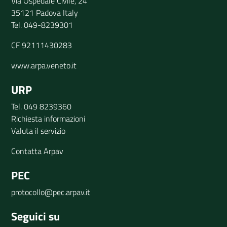
Via Ospedale Civile, 24
35121 Padova Italy
Tel. 049-8239301
CF 92111430283
www.arpa.veneto.it
URP
Tel. 049 8239360
Richiesta informazioni
Valuta il servizio
Contatta Arpav
PEC
protocollo@pec.arpav.it
Seguici su