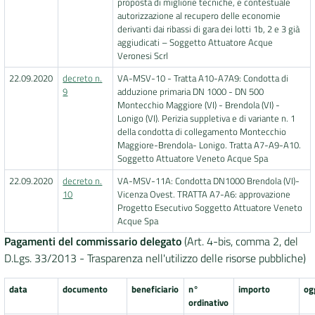
proposta di migliorie tecniche, e contestuale
autorizzazione al recupero delle economie
derivanti dai ribassi di gara dei lotti 1b, 2 e 3 già
aggiudicati – Soggetto Attuatore Acque
Veronesi Scrl
22.09.2020
decreto n.
VA-MSV-10 - Tratta A10-A7A9: Condotta di
9
adduzione primaria DN 1000 - DN 500
Montecchio Maggiore (VI) - Brendola (VI) -
Lonigo (VI). Perizia suppletiva e di variante n. 1
della condotta di collegamento Montecchio
Maggiore-Brendola- Lonigo. Tratta A7-A9-A10.
Soggetto Attuatore Veneto Acque Spa
22.09.2020
decreto n.
VA-MSV-11A: Condotta DN1000 Brendola (VI)-
10
Vicenza Ovest. TRATTA A7-A6: approvazione
Progetto Esecutivo Soggetto Attuatore Veneto
Acque Spa
Pagamenti del commissario delegato
(Art. 4-bis, comma 2, del
D.Lgs. 33/2013 - Trasparenza nell'utilizzo delle risorse pubbliche)
data
documento
beneficiario
n°
importo
og
ordinativo