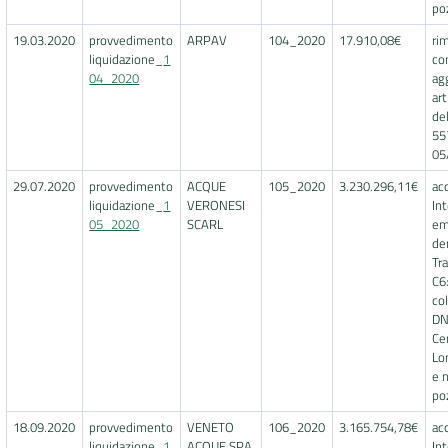
poz
19.03.2020
provvedimento
ARPAV
104_2020
17.910,08€
ri
liquidazione_
1
co
04_2020
ag
art
de
55
05
29.07.2020
provvedimento
ACQUE
105_2020
3.230.296,11€
ac
liquidazione_
1
VERONESI
In
05_2020
SCARL
em
de
Tr
C6
co
DN
Ce
Lo
e 
poz
18.09.2020
provvedimento
VENETO
106_2020
3.165.754,78€
ac
liquidazione_
1
ACQUE SPA
In