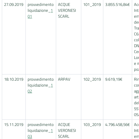
27.09.2019
provvedimento
ACQUE
101_2019
3.855.516,84€
Ac
liquidazione_
1
VERONESI
In
01
SCARL
em
de
Tr
C6
co
DN
Ce
Lo
e 
poz
18.10.2019
provvedimento
ARPAV
102_2019
9.619,19€
Ri
liquidazione_
1
co
02
ag
art
de
55
05
15.11.2019
provvedimento
ACQUE
103_2019
4.796.458,56€
Ac
liquidazione_
1
VERONESI
In
03
SCARL
em