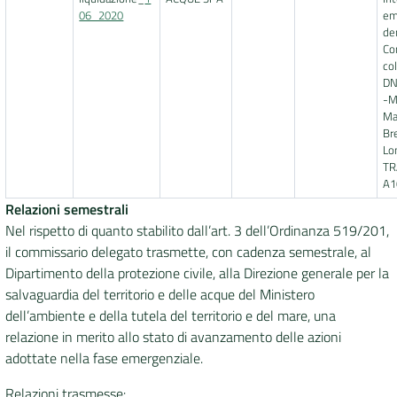
06_2020
em
de
Co
co
DN
-M
Ma
Br
Lo
TR
A1
Relazioni semestrali
Nel rispetto di quanto stabilito dall’art. 3 dell’Ordinanza 519/201,
il commissario delegato trasmette, con cadenza semestrale, al
Dipartimento della protezione civile, alla Direzione generale per la
salvaguardia del territorio e delle acque del Ministero
dell’ambiente e della tutela del territorio e del mare, una
relazione in merito allo stato di avanzamento delle azioni
adottate nella fase emergenziale.
Relazioni trasmesse: