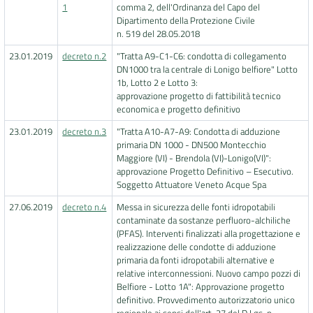
1
comma 2, dell'Ordinanza del Capo del
Dipartimento della Protezione Civile
n. 519 del 28.05.2018
23.01.2019
decreto n.2
"Tratta A9-C1-C6: condotta di collegamento
DN1000 tra la centrale di Lonigo belfiore" Lotto
1b, Lotto 2 e Lotto 3:
approvazione progetto di fattibilità tecnico
economica e progetto definitivo
23.01.2019
decreto n.3
"Tratta A10-A7-A9: Condotta di adduzione
primaria DN 1000 - DN500 Montecchio
Maggiore (VI) - Brendola (VI)-Lonigo(VI)":
approvazione Progetto Definitivo – Esecutivo.
Soggetto Attuatore Veneto Acque Spa
27.06.2019
decreto n.4
Messa in sicurezza delle fonti idropotabili
contaminate da sostanze perfluoro-alchiliche
(PFAS). Interventi finalizzati alla progettazione e
realizzazione delle condotte di adduzione
primaria da fonti idropotabili alternative e
relative interconnessioni. Nuovo campo pozzi di
Belfiore - Lotto 1A": Approvazione progetto
definitivo. Provvedimento autorizzatorio unico