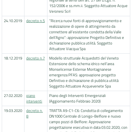
regionale ai sensi dell'art. 27 del D.Lgs. n.
152/2006 e ss.mm.ii. Soggetto Attuatore Acque
Veronesi Scrl
24.10.2019
decreto n.5
“Ricerca nuovi fonti di approvvigionamento e
realizzazione di opere di attingimento da
connettere all’esistente condotta della Valle
dell’Agno”: approvazione Progetto Definitivo e
dichiarazione pubblica utilità. Soggetto
Attuatore Viacqua Spa
18.12.2019
decreto n.7
Modello strutturale Acquedotti del Veneto
Estensione dello schema idrico nell’area
Monselicense Estense Montagnanese
emergenza PFAS: approvazione progetto
Definitivo e dichiarazione di pubblica utilità
Soggetto Attuatore Acquevenete Spa
27.02.2020
piano
Piano degli Interventi Emergenziali
interventi
(Aggiornamento Febbraio 2020)
19.03.2020
decreto n.
TRATTA A9-C1-C6: Condotta di collegamento
8
DN1000 Centrale di Lonigo-Belfiore e nuovo
campo pozzi di Belfiore: Approvazione
progettazione esecutiva in data 03.02.2020, con