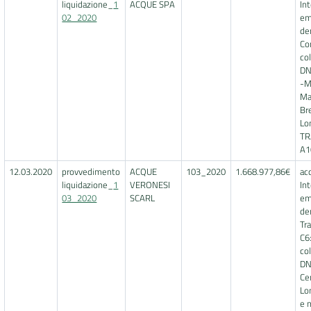
liquidazione_
1
ACQUE SPA
In
02_2020
em
de
Co
co
DN
-M
Ma
Br
Lo
TR
A1
12.03.2020
provvedimento
ACQUE
103_2020
1.668.977,86€
ac
liquidazione_
1
VERONESI
In
03_2020
SCARL
em
de
Tr
C6
co
DN
Ce
Lo
e 