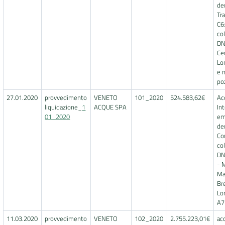
de
Tr
C6
co
DN
Ce
Lo
e 
poz
27.01.2020
provvedimento
VENETO
101_2020
524.583,62€
Ac
liquidazione_
1
ACQUE SPA
In
01_2020
em
de
Co
co
DN
- 
Ma
Br
Lo
A7
11.03.2020
provvedimento
VENETO
102_2020
2.755.223,01€
ac