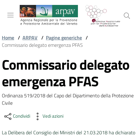
Salta al contenuto
Salta alla navigazione
Salta al footer
Home
/
ARPAV
/
Pagine generiche
/
Commissario delegato emergenza PFAS
ARPAV
Commissario delegato
Vai al contenuto
TEMI
emergenza PFAS
AMBIENTALI
Ordinanza 519/2018 del Capo del Dipartimento della Protezione 
Civile
TERRITORIO
Condividi
Vedi azioni
SERVIZI
La Delibera del Consiglio dei Ministri del 21.03.2018 ha dichiarato