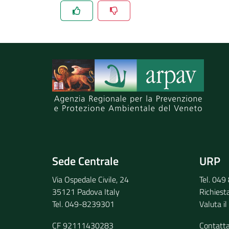
Spiegaci perchè, e aiutaci a migliorare il se
Invia il tuo commento
Sede Centrale
URP
Via Ospedale Civile, 24
Tel. 04
35121 Padova Italy
Richiest
Tel. 049-8239301
Valuta il
CF 92111430283
Contatt