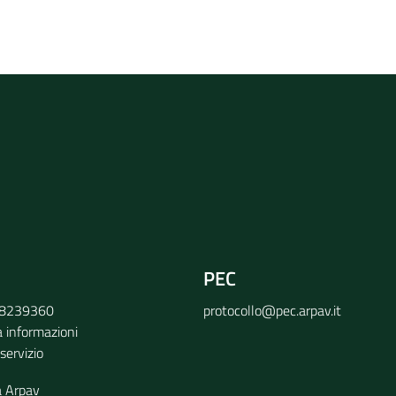
rvizio
PEC
9 8239360
protocollo@pec.arpav.it
a informazioni
 servizio
a Arpav