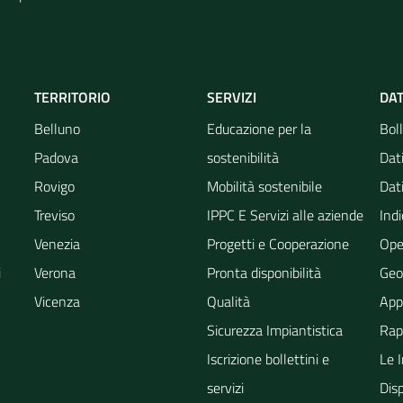
TERRITORIO
SERVIZI
DAT
Belluno
Educazione per la
Boll
Padova
sostenibilità
Dati
Rovigo
Mobilità sostenibile
Dati
Treviso
IPPC E Servizi alle aziende
Indi
Venezia
Progetti e Cooperazione
Ope
i
Verona
Pronta disponibilità
Geo
Vicenza
Qualità
App
Sicurezza Impiantistica
Rapp
Iscrizione bollettini e
Le 
servizi
Dis