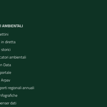
I AMBIENTALI
ettini
 in diretta
 storici
catori ambientali
n Data
portale
 Arpav
orti regionali annuali
Infografiche
penser dati