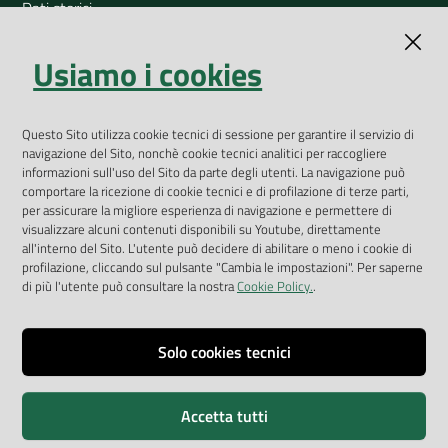
Dati storici
Indicatori ambientali
Usiamo i cookies
Open Data
Geoportale
Questo Sito utilizza cookie tecnici di sessione per garantire il servizio di
App Arpav
navigazione del Sito, nonchè cookie tecnici analitici per raccogliere
Rapporti regionali annuali
informazioni sull'uso del Sito da parte degli utenti. La navigazione può
comportare la ricezione di cookie tecnici e di profilazione di terze parti,
Le Infografiche
per assicurare la migliore esperienza di navigazione e permettere di
visualizzare alcuni contenuti disponibili su Youtube, direttamente
Dispenser dati
all'interno del Sito. L'utente può decidere di abilitare o meno i cookie di
profilazione, cliccando sul pulsante "Cambia le impostazioni". Per saperne
Vai alla pagina
di più l'utente può consultare la nostra
Cookie Policy.
.
Dichiarazione accessibilità
Impostazioni cookie
Solo cookies tecnici
Privacy
Accetta tutti
Note legali