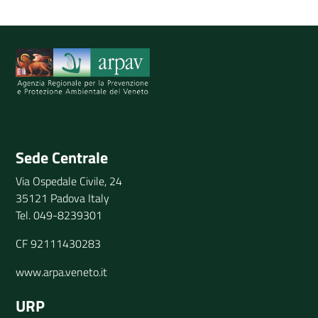
Spiegaci perchè, e aiutaci a migliorare il servizio
Invia il tuo commento
Sede Centrale
Via Ospedale Civile, 24
35121 Padova Italy
Tel. 049-8239301
CF 92111430283
www.arpa.veneto.it
URP