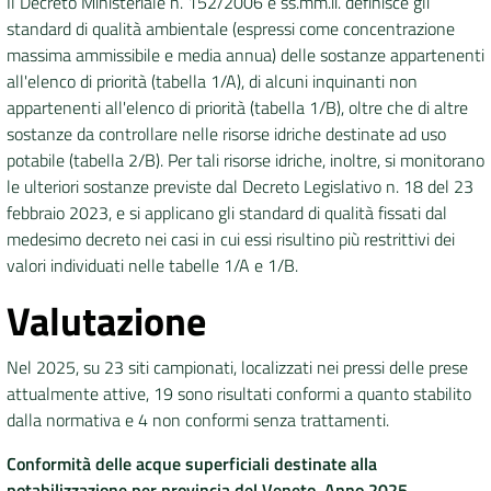
Il Decreto Ministeriale n. 152/2006 e ss.mm.ii. definisce gli
standard di qualità ambientale (espressi come concentrazione
massima ammissibile e media annua) delle sostanze appartenenti
all'elenco di priorità (tabella 1/A), di alcuni inquinanti non
appartenenti all'elenco di priorità (tabella 1/B), oltre che di altre
sostanze da controllare nelle risorse idriche destinate ad uso
potabile (tabella 2/B). Per tali risorse idriche, inoltre, si monitorano
le ulteriori sostanze previste dal Decreto Legislativo n. 18 del 23
febbraio 2023, e si applicano gli standard di qualità fissati dal
medesimo decreto nei casi in cui essi risultino più restrittivi dei
valori individuati nelle tabelle 1/A e 1/B.
Valutazione
Nel 2025, su 23 siti campionati, localizzati nei pressi delle prese
attualmente attive, 19 sono risultati conformi a quanto stabilito
dalla normativa e 4 non conformi senza trattamenti.
Conformità delle acque superficiali destinate alla
potabilizzazione per provincia del Veneto. Anno 2025