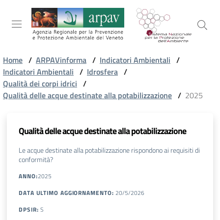
Salta al contenuto
Salta alla navigazione
Salta al footer
Home
/
ARPAVinforma
/
Indicatori Ambientali
/
Indicatori Ambientali
/
Idrosfera
/
ARPAV
Qualità dei corpi idrici
/
Qualità delle acque destinate alla potabilizzazione
/
2025
TEMI
AMBIENTALI
Qualità delle acque destinate alla potabilizzazione
Le acque destinate alla potabilizzazione rispondono ai requisiti di
conformità?
TERRITORIO
ANNO
:
2025
DATA ULTIMO AGGIORNAMENTO
:
20/5/2026
SERVIZI
DPSIR
:
S