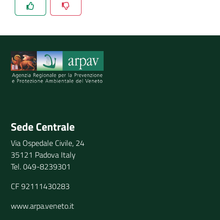
Spiegaci perchè, e aiutaci a migliorare il servizio
Invia il tuo commento
Sede Centrale
Via Ospedale Civile, 24
35121 Padova Italy
Tel. 049-8239301
CF 92111430283
www.arpa.veneto.it