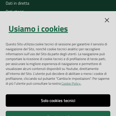
Dati in diretta
Dati storici
Indicatori ambientali
Usiamo i cookies
Open Data
Geoportale
App Arpav
Questo Sito utilizza cookie tecnici di sessione per garantire il servizio di
navigazione del Sito, nonchè cookie tecnici analitici per raccogliere
Rapporti regionali annuali
informazioni sull'uso del Sito da parte degli utenti. La navigazione può
comportare la ricezione di cookie tecnici e di profilazione di terze parti,
Le Infografiche
per assicurare la migliore esperienza di navigazione e permettere di
visualizzare alcuni contenuti disponibili su Youtube, direttamente
Dispenser dati
all'interno del Sito. L'utente può decidere di abilitare o meno i cookie di
profilazione, cliccando sul pulsante "Cambia le impostazioni". Per saperne
Vai alla pagina
di più l'utente può consultare la nostra
Cookie Policy.
.
Dichiarazione accessibilità
Impostazioni cookie
Solo cookies tecnici
Privacy