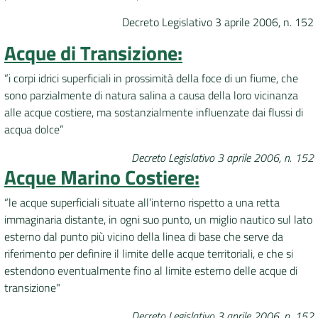
Decreto Legislativo 3 aprile 2006, n. 152
DATI
Acque di Transizione:
AMBIENTALI
“i corpi idrici superficiali in prossimità della foce di un fiume, che
sono parzialmente di natura salina a causa della loro vicinanza
alle acque costiere, ma sostanzialmente influenzate dai flussi di
Seguici
acqua dolce”
su
Decreto Legislativo 3 aprile 2006, n. 152
Acque Marino Costiere:
“le acque superficiali situate all’interno rispetto a una retta
immaginaria distante, in ogni suo punto, un miglio nautico sul lato
esterno dal punto più vicino della linea di base che serve da
riferimento per definire il limite delle acque territoriali, e che si
estendono eventualmente fino al limite esterno delle acque di
transizione"
Decreto Legislativo 3 aprile 2006, n. 152