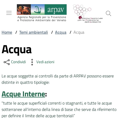
Salta al contenuto
Salta alla navigazione
Salta al footer
Home
/
Temi ambientali
/
Acqua
/
Acqua
ARPAV
Acqua
Vai al contenuto
Condividi
Vedi azioni
TEMI
AMBIENTALI
Le acque soggette ai controlli da parte di ARPAV possono essere
distinte in quattro tipologie:
TERRITORIO
Acque Interne
:
"tutte le acque superficiali correnti o stagnanti, e tutte le acque
SERVIZI
sotterranee all'interno della linea di base che serve da riferimento
per definire il limite delle acque territoriali”