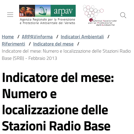
Salta al contenuto
Salta alla navigazione
Salta al footer
Home
/
ARPAVinforma
/
Indicatori Ambientali
/
Riferimenti
/
Indicatore del mese
/
ARPAV
Indicatore del mese: Numero e localizzazione delle Stazioni Radio
Base (SRB) - Febbraio 2013
Indicatore del mese:
TEMI
Vai al contenuto
AMBIENTALI
Numero e
TERRITORIO
localizzazione delle
Stazioni Radio Base
SERVIZI