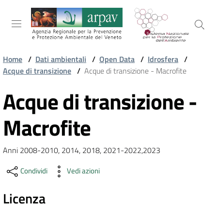
Salta al contenuto
Salta alla navigazione
Salta al footer
Home
/
Dati ambientali
/
Open Data
/
Idrosfera
/
Acque di transizione
/
Acque di transizione - Macrofite
ARPAV
Acque di transizione -
Vai al contenuto
TEMI
Macrofite
AMBIENTALI
Anni 2008-2010, 2014, 2018, 2021-2022,2023
TERRITORIO
Condividi
Vedi azioni
Licenza
SERVIZI