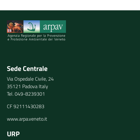
Spiegaci perchè, e aiutaci a migliorare il servizio
Invia il tuo commento
Sede Centrale
Via Ospedale Civile, 24
35121 Padova Italy
Tel. 049-8239301
CF 92111430283
www.arpa.veneto.it
URP