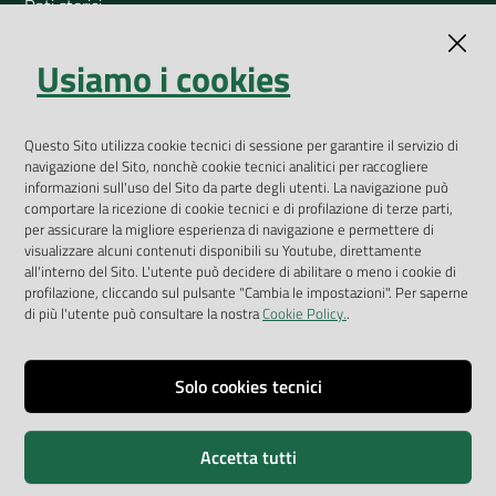
Dati storici
Indicatori ambientali
Usiamo i cookies
Open Data
Geoportale
App Arpav
Questo Sito utilizza cookie tecnici di sessione per garantire il servizio di
navigazione del Sito, nonchè cookie tecnici analitici per raccogliere
Rapporti regionali annuali
informazioni sull'uso del Sito da parte degli utenti. La navigazione può
comportare la ricezione di cookie tecnici e di profilazione di terze parti,
Le Infografiche
per assicurare la migliore esperienza di navigazione e permettere di
visualizzare alcuni contenuti disponibili su Youtube, direttamente
Dispenser dati
all'interno del Sito. L'utente può decidere di abilitare o meno i cookie di
profilazione, cliccando sul pulsante "Cambia le impostazioni". Per saperne
Vai alla pagina
di più l'utente può consultare la nostra
Cookie Policy.
.
Dichiarazione accessibilità
Impostazioni cookie
Solo cookies tecnici
Privacy
Accetta tutti
Note legali