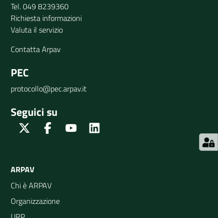
Tel. 049 8239360
Richiesta informazioni
Valuta il servizio
Contatta Arpav
PEC
protocollo@pec.arpav.it
Seguici su
Twitter
Facebook
Youtube
Linkedin
ARPAV
Chi è ARPAV
Organizzazione
URP