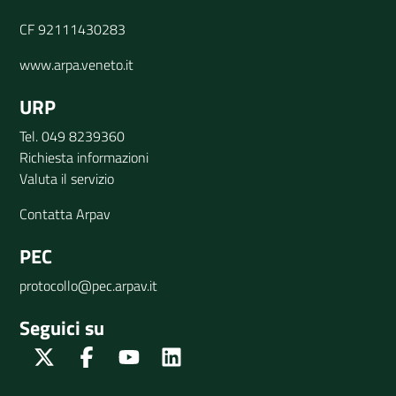
CF 92111430283
www.arpa.veneto.it
URP
Tel. 049 8239360
Richiesta informazioni
Valuta il servizio
Contatta Arpav
PEC
protocollo@pec.arpav.it
Seguici su
Twitter
Facebook
Youtube
Linkedin