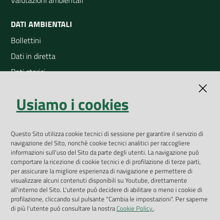
Valutazioni ambientali
DATI AMBIENTALI
Bollettini
Dati in diretta
Dati storici
Indicatori ambientali
Usiamo i cookies
Open Data
Geoportale
App Arpav
Questo Sito utilizza cookie tecnici di sessione per garantire il servizio di
navigazione del Sito, nonchè cookie tecnici analitici per raccogliere
Rapporti regionali annuali
informazioni sull'uso del Sito da parte degli utenti. La navigazione può
comportare la ricezione di cookie tecnici e di profilazione di terze parti,
Le Infografiche
per assicurare la migliore esperienza di navigazione e permettere di
visualizzare alcuni contenuti disponibili su Youtube, direttamente
Dispenser dati
all'interno del Sito. L'utente può decidere di abilitare o meno i cookie di
profilazione, cliccando sul pulsante "Cambia le impostazioni". Per saperne
Vai alla pagina
di più l'utente può consultare la nostra
Cookie Policy.
.
Dichiarazione accessibilità