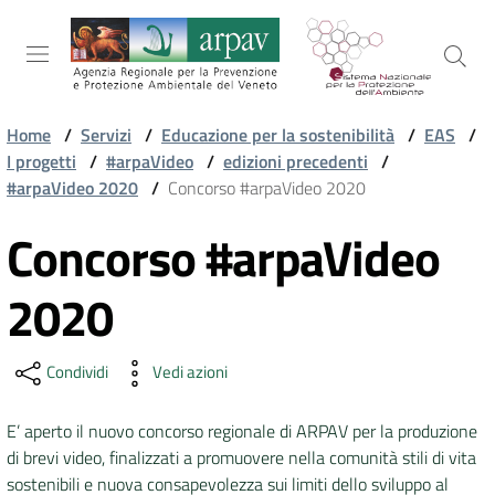
Salta al contenuto
Salta alla navigazione
Salta al footer
Home
/
Servizi
/
Educazione per la sostenibilità
/
EAS
/
I progetti
/
#arpaVideo
/
edizioni precedenti
/
ARPAV
#arpaVideo 2020
/
Concorso #arpaVideo 2020
Concorso #arpaVideo
Vai al contenuto
TEMI
AMBIENTALI
2020
TERRITORIO
Condividi
Vedi azioni
E’ aperto il nuovo concorso regionale di ARPAV per la produzione
SERVIZI
di brevi video, finalizzati a promuovere nella comunità stili di vita
sostenibili e nuova consapevolezza sui limiti dello sviluppo al