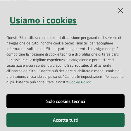
Dati storici
Indicatori ambientali
Usiamo i cookies
Open Data
Geoportale
App Arpav
Questo Sito utilizza cookie tecnici di sessione per garantire il servizio di
navigazione del Sito, nonchè cookie tecnici analitici per raccogliere
Rapporti regionali annuali
informazioni sull'uso del Sito da parte degli utenti. La navigazione può
comportare la ricezione di cookie tecnici e di profilazione di terze parti,
Le Infografiche
per assicurare la migliore esperienza di navigazione e permettere di
visualizzare alcuni contenuti disponibili su Youtube, direttamente
Dispenser dati
all'interno del Sito. L'utente può decidere di abilitare o meno i cookie di
profilazione, cliccando sul pulsante "Cambia le impostazioni". Per saperne
Vai alla pagina
di più l'utente può consultare la nostra
Cookie Policy.
.
Dichiarazione accessibilità
Impostazioni cookie
Solo cookies tecnici
Privacy
Accetta tutti
Note legali