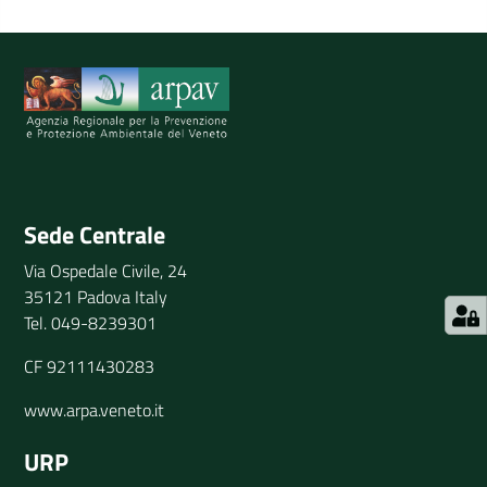
Spiegaci perchè, e aiutaci a migliorare il servizio
Invia il tuo commento
Sede Centrale
Via Ospedale Civile, 24
35121 Padova Italy
Tel. 049-8239301
CF 92111430283
www.arpa.veneto.it
URP