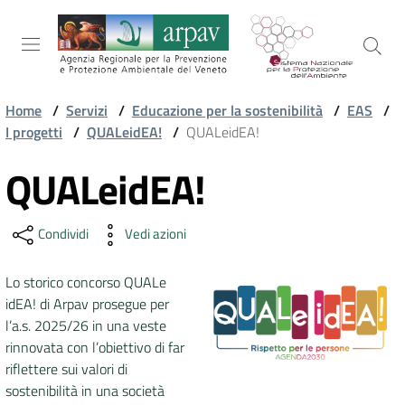
Salta al contenuto
Salta alla navigazione
Salta al footer
Home
/
Servizi
/
Educazione per la sostenibilità
/
EAS
/
I progetti
/
QUALeidEA!
/
QUALeidEA!
ARPAV
QUALeidEA!
Vai al contenuto
TEMI
Condividi
Vedi azioni
AMBIENTALI
Lo storico concorso QUALe
idEA! di Arpav prosegue per
TERRITORIO
l’a.s. 2025/26 in una veste
rinnovata con l’obiettivo di far
riflettere sui valori di
SERVIZI
sostenibilità in una società