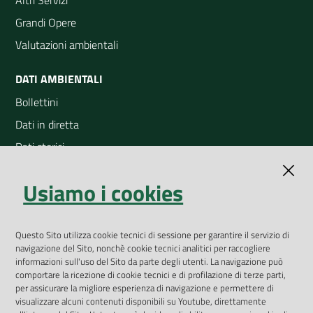
Altri Servizi
Grandi Opere
Valutazioni ambientali
DATI AMBIENTALI
Bollettini
Dati in diretta
Dati storici
Indicatori ambientali
Usiamo i cookies
Open Data
Geoportale
App Arpav
Questo Sito utilizza cookie tecnici di sessione per garantire il servizio di
navigazione del Sito, nonchè cookie tecnici analitici per raccogliere
Rapporti regionali annuali
informazioni sull'uso del Sito da parte degli utenti. La navigazione può
comportare la ricezione di cookie tecnici e di profilazione di terze parti,
Le Infografiche
per assicurare la migliore esperienza di navigazione e permettere di
visualizzare alcuni contenuti disponibili su Youtube, direttamente
Dispenser dati