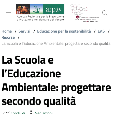
Salta al contenuto
Salta alla navigazione
Salta al footer
Home
/
Servizi
/
Educazione per la sostenibilità
/
EAS
/
Risorse
/
ARPAV
La Scuola e l’Educazione Ambientale: progettare secondo qualità
La Scuola e
Vai al contenuto
TEMI
AMBIENTALI
l’Educazione
Ambientale: progettare
TERRITORIO
secondo qualità
SERVIZI
Condividi
Vedi azioni