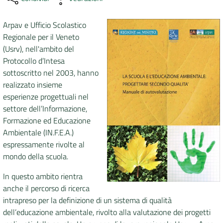
DATI
Arpav e Ufficio Scolastico
AMBIENTALI
Regionale per il Veneto
(Usrv), nell'ambito del
Protocollo d’Intesa
sottoscritto nel 2003, hanno
realizzato insieme
Seguici
esperienze progettuali nel
su
settore dell’Informazione,
Formazione ed Educazione
Ambientale (IN.F.E.A.)
espressamente rivolte al
mondo della scuola.
In questo ambito rientra
anche il percorso di ricerca
intrapreso per la definizione di un sistema di qualità
dell’educazione ambientale, rivolto alla valutazione dei progetti