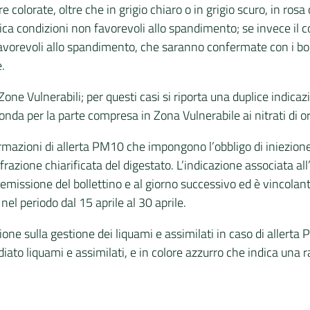
colorate, oltre che in grigio chiaro o in grigio scuro, in rosa 
ica condizioni non favorevoli allo spandimento; se invece il c
avorevoli allo spandimento, che saranno confermate con i boll
.
e Vulnerabili; per questi casi si riporta una duplice indicazi
nda per la parte compresa in Zona Vulnerabile ai nitrati di or
nformazioni di allerta PM10 che impongono l’obbligo di iniezio
a frazione chiarificata del digestato. L’indicazione associata a
i emissione del bollettino e al giorno successivo ed è vincolant
l periodo dal 15 aprile al 30 aprile.
zione sulla gestione dei liquami e assimilati in caso di aller
iato liquami e assimilati, e in colore azzurro che indica un