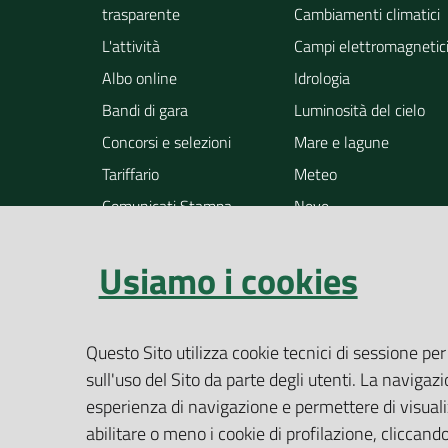
trasparente
Cambiamenti climatici
L'attività
Campi elettromagnetic
Albo online
Idrologia
Bandi di gara
Luminosità del cielo
Concorsi e selezioni
Mare e lagune
Tariffario
Meteo
Comunicati Stampa
Neve
Notizie
Osservazione della ter
Usiamo i cookies
Pollini
Radioattività
Rifiuti
Questo Sito utilizza cookie tecnici di sessione per
Rumore
sull'uso del Sito da parte degli utenti. La navigazi
Siti contaminati
esperienza di navigazione e permettere di visualiz
Suolo
abilitare o meno i cookie di profilazione, cliccan