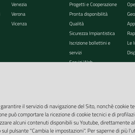
Venezia
Progetti e Cooperazione
Ope
i
Verona
Pronta disponibilità
Geo
Vicenza
Qualità
App
Sicurezza Impiantistica
Rapp
Iscrizione bollettini e
Le 
servizi
Dis
Servizi Web
ra
Eventi
Altri Servizi
Grandi Opere
Valutazioni ambientali
 garantire il servizio di navigazione del Sito, nonchè cookie te
one può comportare la ricezione di cookie tecnici e di profilazi
zare alcuni contenuti disponibili su Youtube, direttamente all
do sul pulsante "Cambia le impostazioni". Per saperne di più l'