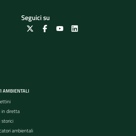
Seguici su
Twitter
Facebook
Youtube
Linkedin
I AMBIENTALI
ettini
 in diretta
 storici
catori ambientali