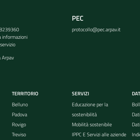
PEC
9 8239360
protocollo@pec.arpav.it
a informazioni
 servizio
a Arpav
TERRITORIO
SERVIZI
DAT
Belluno
Educazione per la
Boll
Padova
sostenibilità
Dati
Rovigo
Mobilità sostenibile
Dati
Treviso
IPPC E Servizi alle aziende
Indi