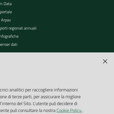
n Data
portale
 Arpav
orti regionali annuali
Infografiche
penser dati
cnici analitici per raccogliere informazioni
one di terze parti, per assicurare la migliore
'interno del Sito. L'utente può decidere di
utente può consultare la nostra
Cookie Policy.
.