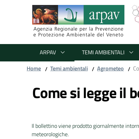
Salta al contenuto
Salta alla navigazione
Salta al footer
ARPAV
TEMI AMBIENTALI
Home
Temi ambientali
Agrometeo
Co
/
/
/
Vai al contenuto
Come si legge il b
Il bollettino viene prodotto giornalmente intorno
meteorologiche.