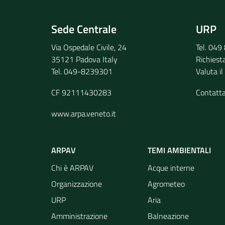
Sede Centrale
URP
Via Ospedale Civile, 24
Tel. 04
35121 Padova Italy
Richiest
Tel. 049-8239301
Valuta il
CF 92111430283
Contatt
www.arpa.veneto.it
ARPAV
TEMI AMBIENTALI
Chi è ARPAV
Acque interne
Organizzazione
Agrometeo
URP
Aria
Amministrazione
Balneazione