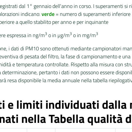
gistrati dal 1° gennaio dell'anno in corso. I superamenti si r
olorazioni indicano:
verde
= numero di superamenti inferiore o
riore a quello stabilito per anno e per inquinante
3
3
3
sere espressa in ng/m
o in µg/m
o in mg/m
one, i dati di PM10 sono ottenuti mediante campionatori manu
ventiva di pesata del filtro, la fase di campionamento e una 
midità e temperatura controllate. Rispetto alla misura con 
eterminazione, pertanto i dati non possono essere disponibil
resa disponibile la media annuale nella tabella riepilogativa 
i e limiti individuati dall
ati nella Tabella qualità de