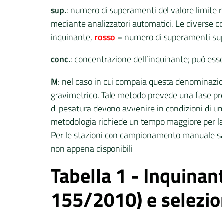
sup.
: numero di superamenti del valore limite re
mediante analizzatori automatici. Le diverse c
inquinante,
rosso
= numero di superamenti supe
conc.
: concentrazione dell’inquinante; può es
M
: nel caso in cui compaia questa denominazi
gravimetrico. Tale metodo prevede una fase pre
di pesatura devono avvenire in condizioni di u
metodologia richiede un tempo maggiore per la d
Per le stazioni con campionamento manuale sarà 
non appena disponibili
Tabella 1 - Inquinant
155/2010) e selezion