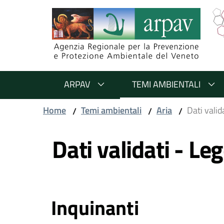
Salta al contenuto
Salta alla navigazione
Salta al footer
ARPAV
TEMI AMBIENTALI
Home
Temi ambientali
Aria
Dati valid
/
/
/
Vai al contenuto
Dati validati - Le
Inquinanti