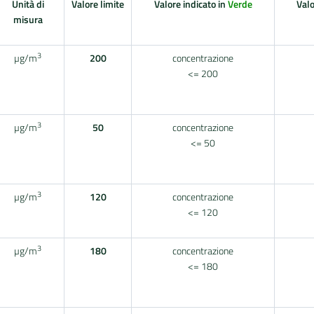
Unità di
Valore limite
Valore indicato in
Verde
Valo
misura
3
µg/m
200
concentrazione
<= 200
3
µg/m
50
concentrazione
<= 50
3
µg/m
120
concentrazione
<= 120
3
µg/m
180
concentrazione
<= 180