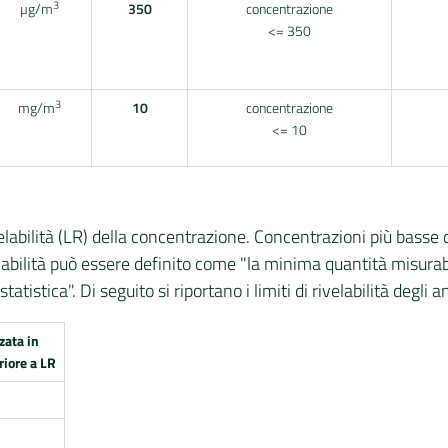
3
µg/m
350
concentrazione
<= 350
3
mg/m
10
concentrazione
<= 10
abilità (LR) della concentrazione. Concentrazioni più basse de
ivelabilità può essere definito come "la minima quantità misurab
tistica". Di seguito si riportano i limiti di rivelabilità degli a
zata in
riore a LR