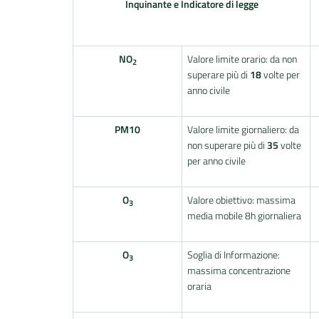
Inquinante e Indicatore di legge
NO
Valore limite orario: da non
2
superare più di
18
volte per
anno civile
PM10
Valore limite giornaliero: da
non superare più di
35
volte
per anno civile
O
Valore obiettivo: massima
3
media mobile 8h giornaliera
O
Soglia di Informazione:
3
massima concentrazione
oraria