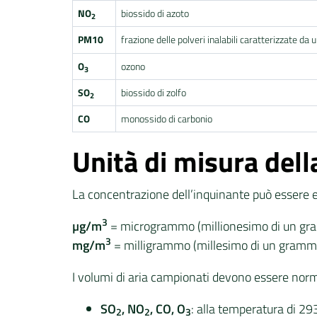
NO
biossido di azoto
2
PM10
frazione delle polveri inalabili caratterizzate 
O
ozono
3
SO
biossido di zolfo
2
CO
monossido di carbonio
Unità di misura del
La concentrazione dell’inquinante può essere 
3
µg/m
= microgrammo (millionesimo di un gra
3
mg/m
= milligrammo (millesimo di un grammo
I volumi di aria campionati devono essere norma
SO
, NO
, CO, O
: alla temperatura di 29
2
2
3