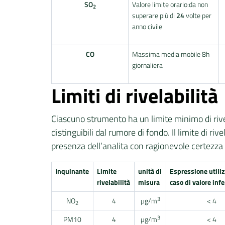
SO
Valore limite orario:da non
2
superare più di
24
volte per
anno civile
CO
Massima media mobile 8h
giornaliera
Limiti di rivelabilità
Ciascuno strumento ha un limite minimo di rivel
distinguibili dal rumore di fondo. Il limite di r
presenza dell’analita con ragionevole certezza sta
Inquinante
Limite
unità di
Espressione utiliz
rivelabilità
misura
caso di valore infe
3
NO
4
µg/m
< 4
2
3
PM10
4
µg/m
< 4