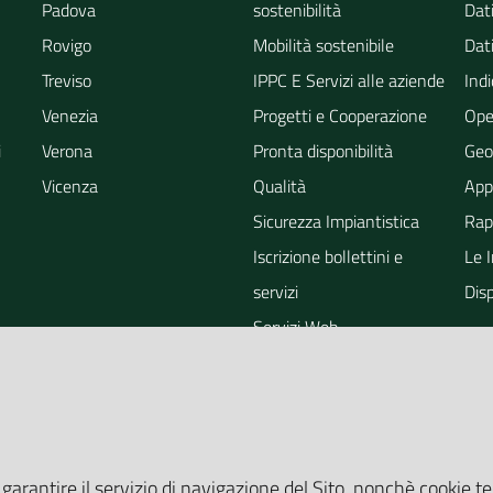
Padova
sostenibilità
Dati
Rovigo
Mobilità sostenibile
Dati
Treviso
IPPC E Servizi alle aziende
Indi
Venezia
Progetti e Cooperazione
Ope
i
Verona
Pronta disponibilità
Geo
Vicenza
Qualità
App
Sicurezza Impiantistica
Rapp
Iscrizione bollettini e
Le 
servizi
Dis
Servizi Web
ra
Eventi
Altri Servizi
Grandi Opere
Valutazioni ambientali
 garantire il servizio di navigazione del Sito, nonchè cookie te