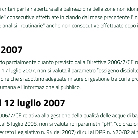
 i criteri per la riapertura alla balneazione delle zone non id
rie" consecutive effettuate iniziando dal mese precedente l'in
 analisi "routinarie" anche non consecutive effettuate dopo il 
4/2007
ndo parzialmente quanto previsto dalla Direttiva 2006/7/CE rel
 17 luglio 2007, non si valuta il parametro “ossigeno disciolto”
ione che si adottino adeguate misure di gestione tra cui la pro
e umana e l’informazione al pubblico.
l 12 luglio 2007
006/7/CE relativa alla gestione della qualità delle acque di b
dal 5 luglio 2008, non si valutano i parametri "pH", "colorazi
creto Legislativo n. 94 del 2007) di cui al DPR n. 470/82 ai fin