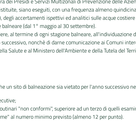
cura dei Presidi e Servizi Multizonali di Prevenzione delle Azi
istituite, siano eseguiti, con una frequenza almeno quindicinal
egli accertamenti ispettivi ed analitici sulle acque costiere 
ne balneare (dal 1° maggio al 30 settembre).
re, al termine di ogni stagione balneare, all'individuazione 
o successivo, nonchè di darne comunicazione ai Comuni inter
la Salute e al Ministero dell'Ambiente e della Tutela del Territ
he un sito di balneazione sia vietato per l'anno successivo ne
ecutive;
utinari "non conformi", superiore ad un terzo di quelli esamin
rme" al numero minimo previsto (almeno 12 per punto).