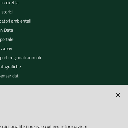
 in diretta
 storici
catori ambientali
n Data
portale
 Arpav
orti regionali annuali
Infografiche
penser dati
cnici analitici per raccogliere informazioni