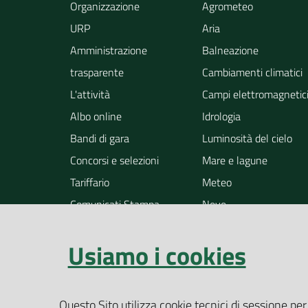
Organizzazione
Agrometeo
URP
Aria
Amministrazione
Balneazione
trasparente
Cambiamenti climatici
L'attività
Campi elettromagnetic
Albo online
Idrologia
Bandi di gara
Luminosità del cielo
Concorsi e selezioni
Mare e lagune
Tariffario
Meteo
Comunicati Stampa
Neve
Notizie
Osservazione della ter
Usiamo i cookies
Pollini
Radioattività
Rifiuti
Questo Sito utilizza cookie tecnici di sessione per