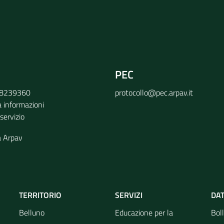
PEC
9 8239360
protocollo@pec.arpav.it
a informazioni
 servizio
a Arpav
TERRITORIO
SERVIZI
DAT
Belluno
Educazione per la
Boll