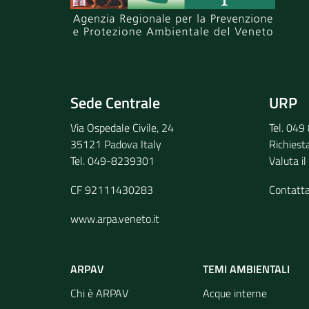
Invia il tuo commento
Sede Centrale
URP
Via Ospedale Civile, 24
Tel. 04
35121 Padova Italy
Richiest
Tel. 049-8239301
Valuta il
CF 92111430283
Contatt
www.arpa.veneto.it
ARPAV
TEMI AMBIENTALI
Chi è ARPAV
Acque interne