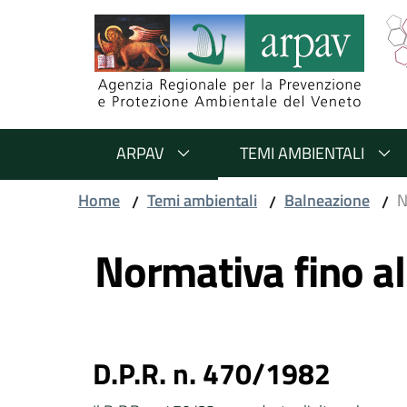
Salta al contenuto
Salta alla navigazione
Salta al footer
ARPAV
TEMI AMBIENTALI
Home
Temi ambientali
Balneazione
N
/
/
/
Vai al contenuto
Normativa fino a
D.P.R. n. 470/1982