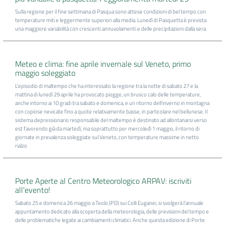
Sulla regione per il fine settimana di Pasqua sono attese condizioni di bel tempo con
temperature miti e leggermente superiori alla media. Lunedì di Pasquetta è prevista
una maggiore variabilità con crescenti annuvolamenti e delle precipitazioni dalla sera
Meteo e clima: fine aprile invernale sul Veneto, primo
maggio soleggiato
L’episodio di maltempo che ha interessato la regione tra la notte di sabato 27 e la
mattina di lunedì 29 aprile ha provocato piogge, un brusco calo delle temperature,
anche intorno ai 10 gradi tra sabato e domenica, e un ritorno dell’inverno in montagna
con copiose nevicate fino a quote relativamente basse, in particolare nel bellunese. Il
sistema depressionario responsabile del maltempo è destinato ad allontanarsi verso
est favorendo già da martedì, ma soprattutto per mercoledì 1 maggio, il ritorno di
giornate in prevalenza soleggiate sul Veneto, con temperature massime in netto
rialzo
Porte Aperte al Centro Meteorologico ARPAV: iscriviti
all'evento!
Sabato 25 e domenica 26 maggio a Teolo (PD) sui Colli Euganei, si svolgerà l’annuale
appuntamento dedicato alla scoperta della meteorologia, delle previsioni del tempo e
delle problematiche legate ai cambiamenti climatici. Anche questa edizione di Porte