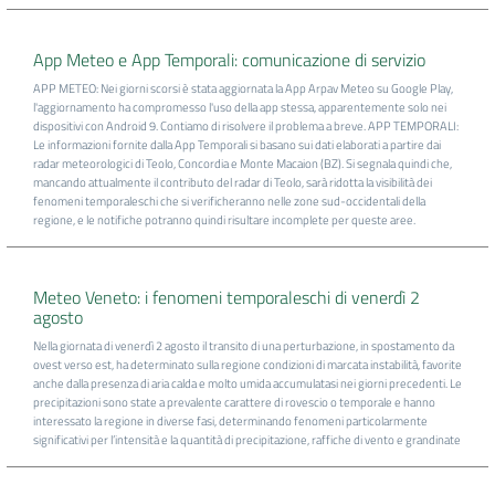
App Meteo e App Temporali: comunicazione di servizio
APP METEO: Nei giorni scorsi è stata aggiornata la App Arpav Meteo su Google Play,
l'aggiornamento ha compromesso l'uso della app stessa, apparentemente solo nei
dispositivi con Android 9. Contiamo di risolvere il problema a breve. APP TEMPORALI:
Le informazioni fornite dalla App Temporali si basano sui dati elaborati a partire dai
radar meteorologici di Teolo, Concordia e Monte Macaion (BZ). Si segnala quindi che,
mancando attualmente il contributo del radar di Teolo, sarà ridotta la visibilità dei
fenomeni temporaleschi che si verificheranno nelle zone sud-occidentali della
regione, e le notifiche potranno quindi risultare incomplete per queste aree.
Meteo Veneto: i fenomeni temporaleschi di venerdì 2
agosto
Nella giornata di venerdì 2 agosto il transito di una perturbazione, in spostamento da
ovest verso est, ha determinato sulla regione condizioni di marcata instabilità, favorite
anche dalla presenza di aria calda e molto umida accumulatasi nei giorni precedenti. Le
precipitazioni sono state a prevalente carattere di rovescio o temporale e hanno
interessato la regione in diverse fasi, determinando fenomeni particolarmente
significativi per l’intensità e la quantità di precipitazione, raffiche di vento e grandinate