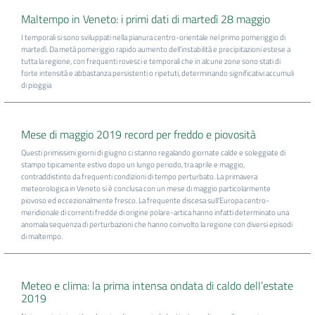
Maltempo in Veneto: i primi dati di martedì 28 maggio
I temporali si sono sviluppati nella pianura centro-orientale nel primo pomeriggio di
martedì. Da metà pomeriggio rapido aumento dell’instabilità e precipitazioni estese a
tutta la regione, con frequenti rovesci e temporali che in alcune zone sono stati di
forte intensità e abbastanza persistenti o ripetuti, determinando significativi accumuli
di pioggia
Mese di maggio 2019 record per freddo e piovosità
Questi primissimi giorni di giugno ci stanno regalando giornate calde e soleggiate di
stampo tipicamente estivo dopo un lungo periodo, tra aprile e maggio,
contraddistinto da frequenti condizioni di tempo perturbato. La primavera
meteorologica in Veneto si è conclusa con un mese di maggio particolarmente
piovoso ed eccezionalmente fresco. La frequente discesa sull'Europa centro-
meridionale di correnti fredde di origine polare-artica hanno infatti determinato una
anomala sequenza di perturbazioni che hanno coinvolto la regione con diversi episodi
di maltempo.
Meteo e clima: la prima intensa ondata di caldo dell’estate
2019