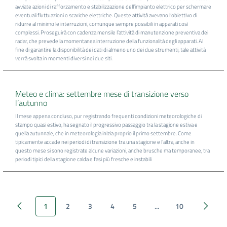
avviate azioni di rafforzamento e stabilizzazione dell’impianto elettrico per schermare
eventuali fluttuazioni o scariche elettriche. Queste attività avevano l’obiettivo di
ridurre al minimo le interruzioni, comunque sempre possibili in apparati così
complessi. Proseguirà con cadenza mensile l’attività di manutenzione preventiva dei
radar, che prevede la momentanea interruzione della funzionalità degli apparati. Al
fine di garantire la disponibilità dei dati di almeno uno dei due strumenti, tale attività
verrà svolta in momenti diversi nei due siti.
Meteo e clima: settembre mese di transizione verso
l’autunno
Il mese appena concluso, pur registrando frequenti condizioni meteorologiche di
stampo quasi estivo, ha segnato il progressivo passaggio tra la stagione estiva e
quella autunnale, che in meteorologia inizia proprio il primo settembre. Come
tipicamente accade nei periodi di transizione tra una stagione e l’altra, anche in
questo mese si sono registrate alcune variazioni, anche brusche ma temporanee, tra
periodi tipici della stagione calda e fasi più fresche e instabili
1
2
3
4
5
...
10
Previous page
Next page
Next p