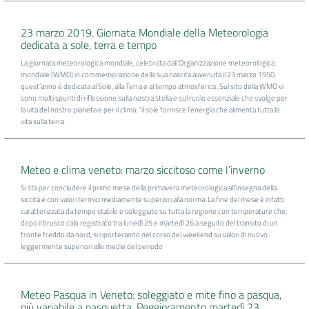
23 marzo 2019. Giornata Mondiale della Meteorologia
dedicata a sole, terra e tempo
La giornata meteorologica mondiale, celebrata dall’Organizzazione meteorologica
mondiale (WMO) in commemorazione della sua nascita avvenuta il 23 marzo 1950,
quest’anno è dedicata al Sole, alla Terra e al tempo atmosferico. Sul sito della WMO vi
sono molti spunti di riflessione sulla nostra stella e sul ruolo essenziale che svolge per
la vita del nostro pianeta e per il clima: “il sole fornisce l'energia che alimenta tutta la
vita sulla terra
Meteo e clima veneto: marzo siccitoso come l’inverno
Si sta per concludere il primo mese della primavera meteorologica all’insegna della
siccità e con valori termici mediamente superiori alla norma. La fine del mese è infatti
caratterizzata da tempo stabile e soleggiato su tutta la regione con temperature che,
dopo il brusco calo registrato tra lunedì 25 e martedì 26 a seguito del transito di un
fronte freddo da nord, si riporteranno nel corso del weekend su valori di nuovo
leggermente superiori alle medie del periodo
Meteo Pasqua in Veneto: soleggiato e mite fino a pasqua,
più variabile a pasquetta. Peggioramento martedì 23