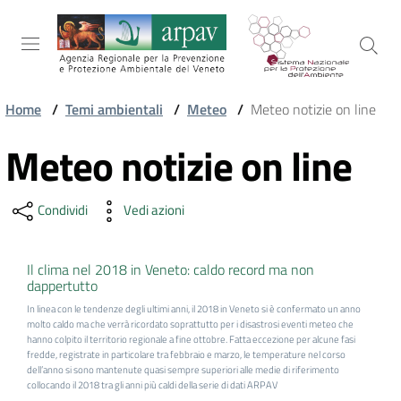
Salta al contenuto
Salta alla navigazione
Salta al footer
Home
/
Temi ambientali
/
Meteo
/
Meteo notizie on line
ARPAV
Meteo notizie on line
Vai al contenuto
Condividi
Vedi azioni
TEMI
AMBIENTALI
Il clima nel 2018 in Veneto: caldo record ma non
dappertutto
TERRITORIO
In linea con le tendenze degli ultimi anni, il 2018 in Veneto si è confermato un anno
molto caldo ma che verrà ricordato soprattutto per i disastrosi eventi meteo che
hanno colpito il territorio regionale a fine ottobre. Fatta eccezione per alcune fasi
fredde, registrate in particolare tra febbraio e marzo, le temperature nel corso
SERVIZI
dell’anno si sono mantenute quasi sempre superiori alle medie di riferimento
collocando il 2018 tra gli anni più caldi della serie di dati ARPAV