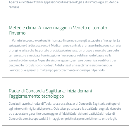
Aperte è rivolta a cittadini, appassionati di meteorologia e di climatologia, studenti e
famiglie
Meteo e clima. A inizio maggio in Veneto e’ tornato
l’inverno
In Veneto lo scorso weekend è ritornato l’inverno come già accaduto a fine aprile. La
spiegazione è la discesa verso il Mediterraneo centrale di una perturbazione con aria
di origine artica che ha portato precipitazioni estese, un brusco e marcato calo delle
temperature e nevicate fuori stagione fino a quote relativamente basse nella
giornata di domenica. A questo si sono aggiunti, sempre domenica, venti forti o a
tratti molto forti da nord-nordest. A distanza di una settimana si sono dunque
verificati due episodi di maltempo particolarmente anomali per il periodo
Radar di Concordia Sagittaria: inizia domani
l’aggiornamento tecnologico
Conclusi i lavori sul radar di Teolo, tocca ora al radar di Concordia Sagittaria sottoporsi
agli interventi migliorativi previsti. Obiettivo: potenziare la qualità del segnale ricevuto
ed elaborato e garantire una maggior affidabilità dei sistemi. L’attività del radar di
Concordia verrà sospesa dal 21 maggio e ripristinata presumibilmente entro luglio