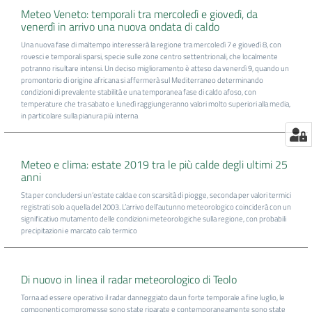
Meteo Veneto: temporali tra mercoledì e giovedì, da
venerdì in arrivo una nuova ondata di caldo
Una nuova fase di maltempo interesserà la regione tra mercoledì 7 e giovedì 8, con
rovesci e temporali sparsi, specie sulle zone centro settentrionali, che localmente
potranno risultare intensi. Un deciso miglioramento è atteso da venerdì 9, quando un
promontorio di origine africana si affermerà sul Mediterraneo determinando
condizioni di prevalente stabilità e una temporanea fase di caldo afoso, con
temperature che tra sabato e lunedì raggiungeranno valori molto superiori alla media,
in particolare sulla pianura più interna
Meteo e clima: estate 2019 tra le più calde degli ultimi 25
anni
Sta per concludersi un’estate calda e con scarsità di piogge, seconda per valori termici
registrati solo a quella del 2003. L’arrivo dell’autunno meteorologico coinciderà con un
significativo mutamento delle condizioni meteorologiche sulla regione, con probabili
precipitazioni e marcato calo termico
Di nuovo in linea il radar meteorologico di Teolo
Torna ad essere operativo il radar danneggiato da un forte temporale a fine luglio, le
componenti compromesse sono state riparate e contemporaneamente sono state