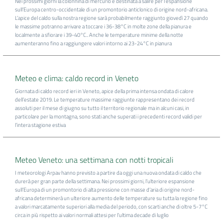
Nei prossimi giorni la colonnina di mercurio è destinata a salire per l’espansione
sull’Europa centro-occidentale di un promontorio anticlonico di origine nord-africana.
L’apice del caldo sulla nostra regione sarà probabilmente raggiunto giovedì 27 quando
le massime potranno arrivare a toccare i 36-38°C in molte zone della pianura e
localmente a sfiorare i 39-40°C.. Anche le temperature minime della notte
aumenteranno fino a raggiungere valori intorno ai 23-24°C in pianura
Meteo e clima: caldo record in Veneto
Giornata di caldo record ieri in Veneto, apice della prima intensa ondata di calore
dell’estate 2019. Le temperature massime raggiunte rappresentano dei record
assoluti per il mese di giugno su tutto il territorio regionale ma in alcuni casi, in
particolare per la montagna, sono stati anche superati i precedenti record validi per
l’intera stagione estiva
Meteo Veneto: una settimana con notti tropicali
I meteorologi Arpav hanno previsto a partire da oggi una nuova ondata di caldo che
durerà per gran parte della settimana. Nei prossimi giorni, l’ulteriore espansione
sull’Europa di un promontorio di alta pressione con masse d’aria di origine nord-
africana determinerà un ulteriore aumento delle temperature su tutta la regione fino
a valori marcatamente superiori alla media del periodo, con scarti anche di oltre 5-7°C
circa in più rispetto ai valori normali attesi per l’ultima decade di luglio