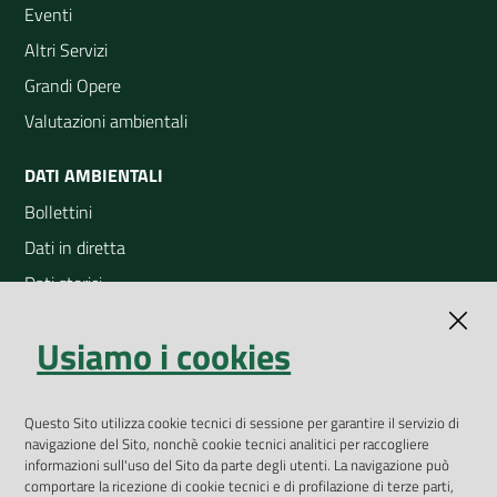
Eventi
Altri Servizi
Grandi Opere
Valutazioni ambientali
DATI AMBIENTALI
Bollettini
Dati in diretta
Dati storici
Indicatori ambientali
Usiamo i cookies
Open Data
Geoportale
App Arpav
Questo Sito utilizza cookie tecnici di sessione per garantire il servizio di
navigazione del Sito, nonchè cookie tecnici analitici per raccogliere
Rapporti regionali annuali
informazioni sull'uso del Sito da parte degli utenti. La navigazione può
comportare la ricezione di cookie tecnici e di profilazione di terze parti,
Le Infografiche