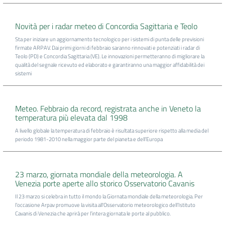
DATI
Novità per i radar meteo di Concordia Sagittaria e Teolo
AMBIENTALI
Sta per iniziare un aggiornamento tecnologico per i sistemi di punta delle previsioni
firmate ARPAV. Dai primi giorni di febbraio saranno rinnovati e potenziati i radar di
Teolo (PD) e Concordia Sagittaria (VE). Le innovazioni permetteranno di migliorare la
qualità del segnale ricevuto ed elaborato e garantiranno una maggior affidabilità dei
sistemi
Seguici
su
Meteo. Febbraio da record, registrata anche in Veneto la
temperatura più elevata dal 1998
A livello globale la temperatura di febbraio è risultata superiore rispetto alla media del
periodo 1981-2010 nella maggior parte del pianeta e dell’Europa
23 marzo, giornata mondiale della meteorologia. A
Venezia porte aperte allo storico Osservatorio Cavanis
Il 23 marzo si celebra in tutto il mondo la Giornata mondiale della meteorologia. Per
l’occasione Arpav promuove la visita all'Osservatorio meteorologico dell’Istituto
Cavanis di Venezia che aprirà per l’intera giornata le porte al pubblico.