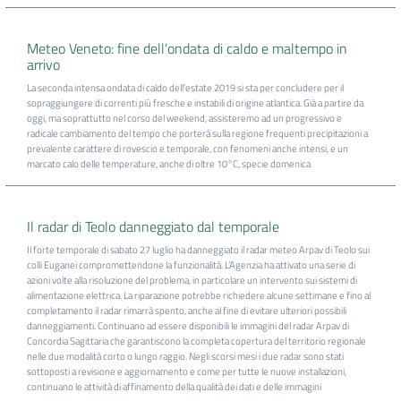
Meteo Veneto: fine dell’ondata di caldo e maltempo in
arrivo
La seconda intensa ondata di caldo dell’estate 2019 si sta per concludere per il
sopraggiungere di correnti più fresche e instabili di origine atlantica. Già a partire da
oggi, ma soprattutto nel corso del weekend, assisteremo ad un progressivo e
radicale cambiamento del tempo che porterà sulla regione frequenti precipitazioni a
prevalente carattere di rovescio e temporale, con fenomeni anche intensi, e un
marcato calo delle temperature, anche di oltre 10°C, specie domenica
Il radar di Teolo danneggiato dal temporale
Il forte temporale di sabato 27 luglio ha danneggiato il radar meteo Arpav di Teolo sui
colli Euganei compromettendone la funzionalità. L’Agenzia ha attivato una serie di
azioni volte alla risoluzione del problema, in particolare un intervento sui sistemi di
alimentazione elettrica. La riparazione potrebbe richiedere alcune settimane e fino al
completamento il radar rimarrà spento, anche al fine di evitare ulteriori possibili
danneggiamenti. Continuano ad essere disponibili le immagini del radar Arpav di
Concordia Sagittaria che garantiscono la completa copertura del territorio regionale
nelle due modalità corto o lungo raggio. Negli scorsi mesi i due radar sono stati
sottoposti a revisione e aggiornamento e come per tutte le nuove installazioni,
continuano le attività di affinamento della qualità dei dati e delle immagini