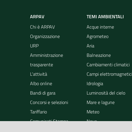
ARPAV
TEMI AMBIENTALI
Chi è ARPAV
Acque interne
Organizzazione
Agrometeo
URP
Aria
Amministrazione
Balneazione
trasparente
Cambiamenti climatici
L'attività
Campi elettromagnetic
Albo online
Idrologia
Bandi di gara
Luminosità del cielo
Concorsi e selezioni
Mare e lagune
Tariffario
Meteo
Comunicati Stampa
Neve
Notizie
Osservazione della ter