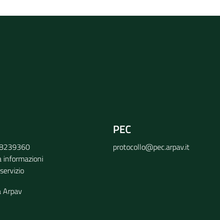
rvizio
PEC
9 8239360
protocollo@pec.arpav.it
a informazioni
 servizio
a Arpav