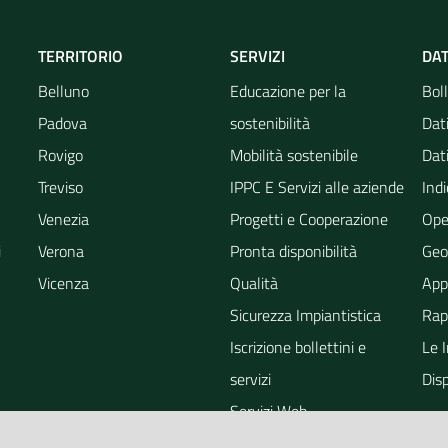
TERRITORIO
SERVIZI
DAT
Belluno
Educazione per la
Boll
Padova
sostenibilità
Dati
Rovigo
Mobilità sostenibile
Dati
Treviso
IPPC E Servizi alle aziende
Indi
Venezia
Progetti e Cooperazione
Ope
i
Verona
Pronta disponibilità
Geo
Vicenza
Qualità
App
Sicurezza Impiantistica
Rapp
Iscrizione bollettini e
Le 
servizi
Dis
Servizi Web
ra
Eventi