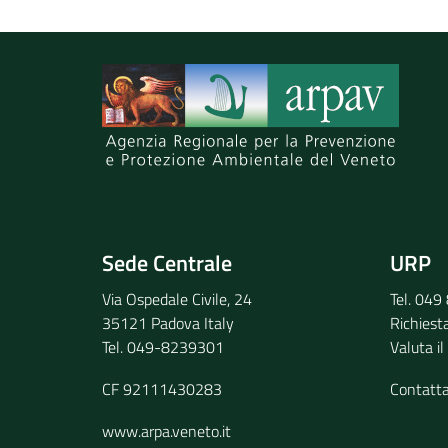
Spiegaci perchè, e aiutaci a migliorare il se
Invia il tuo commento
Sede Centrale
URP
Via Ospedale Civile, 24
Tel. 04
35121 Padova Italy
Richiest
Tel. 049-8239301
Valuta il
CF 92111430283
Contatt
www.arpa.veneto.it