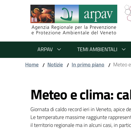
Salta al contenuto
Salta alla navigazione
Salta al footer
ARPAV
TEMI AMBIENTALI
Home
Notizie
In primo piano
Meteo e 
/
/
/
Vai al contenuto
Meteo e clima: ca
Giornata di caldo record ieri in Veneto, apice d
Le temperature massime raggiunte rappresentano
il territorio regionale ma in alcuni casi, in par