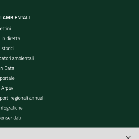
I AMBIENTALI
ettini
 in diretta
 storici
catori ambientali
n Data
portale
 Arpav
orti regionali annuali
Infografiche
penser dati