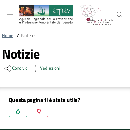
Salta al contenuto
Salta alla navigazione
Salta al footer
Home
/
Notizie
ARPAV
Notizie
Condividi
Vedi azioni
TEMI
AMBIENTALI
TERRITORIO
Questa pagina ti è stata utile?
SERVIZI
Spiegaci perchè, e aiutaci a migliorare il servizio