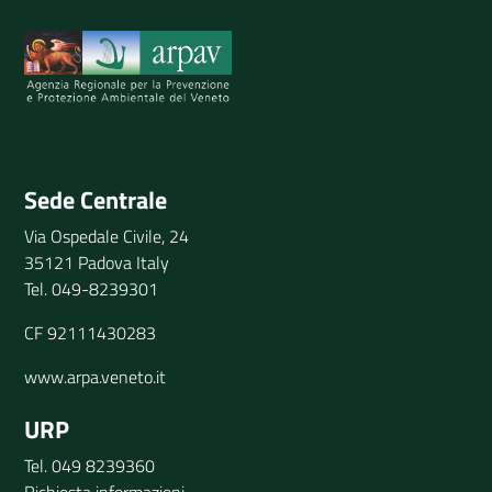
DATI
AMBIENTALI
Invia il tuo commento
Sede Centrale
Seguici
su
Via Ospedale Civile, 24
35121 Padova Italy
Tel. 049-8239301
CF 92111430283
www.arpa.veneto.it
URP
Tel. 049 8239360