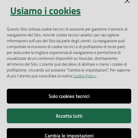
Indicatori ambientali
Usiamo i cookies
Open Data
Geoportale
App Arpav
Questo Sito utilizza cookie tecnici di sessione per garantire il servizio di
navigazione del Sito, nonchè cookie tecnici analitici per raccogliere
Rapporti regionali annuali
informazioni sull'uso del Sito da parte degli utenti. La navigazione può
comportare la ricezione di cookie tecnici e di profilazione di terze parti,
Le Infografiche
per assicurare la migliore esperienza di navigazione e permettere di
visualizzare alcuni contenuti disponibili su Youtube, direttamente
Dispenser dati
all'interno del Sito. L'utente può decidere di abilitare o meno i cookie di
profilazione, cliccando sul pulsante "Cambia le impostazioni". Per saperne
Vai alla pagina
di più l'utente può consultare la nostra
Cookie Policy.
.
Dichiarazione accessibilità
Impostazioni cookie
Solo cookies tecnici
Privacy
Accetta tutti
Note legali
Accessibilità
Cambia le impostazioni