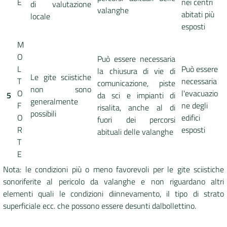
E
nei centri
di valutazione
valanghe
abitati più
locale
esposti
M
O
Può essere necessaria
L
Può essere
la chiusura di vie di
Le gite sciistiche
T
necessaria
comunicazione, piste
non sono
O
l'evacuazio
5
da sci e impianti di
generalmente
F
ne degli
risalita, anche al di
possibili
O
edifici
fuori dei percorsi
R
esposti
abituali delle valanghe
T
E
Nota: le condizioni più o meno favorevoli per le gite sciistiche
sonoriferite al pericolo da valanghe e non riguardano altri
elementi quali le condizioni diinnevamento, iI tipo di strato
superficiale ecc. che possono essere desunti dalbollettino.