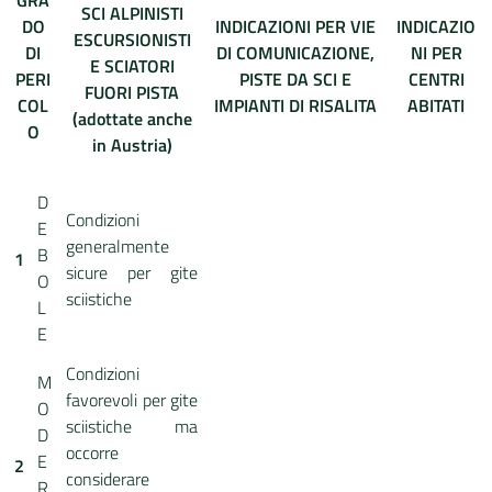
GRA
SCI ALPINISTI
DO
INDICAZIONI PER VIE
INDICAZIO
ESCURSIONISTI
DATI
DI
DI COMUNICAZIONE,
NI PER
E SCIATORI
AMBIENTALI
PERI
PISTE DA SCI E
CENTRI
FUORI PISTA
COL
IMPIANTI DI RISALITA
ABITATI
(adottate anche
O
in Austria)
Seguici
D
Condizioni
su
E
generalmente
B
1
sicure per gite
O
sciistiche
L
E
Condizioni
M
favorevoli per gite
O
sciistiche ma
D
occorre
E
2
considerare
R