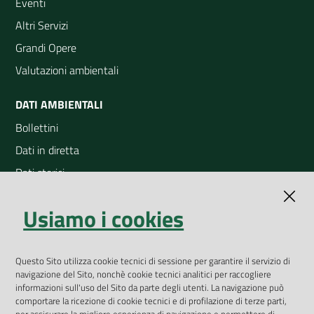
Eventi
Altri Servizi
Grandi Opere
Valutazioni ambientali
DATI AMBIENTALI
Bollettini
Dati in diretta
Dati storici
Indicatori ambientali
Usiamo i cookies
Open Data
Geoportale
App Arpav
Questo Sito utilizza cookie tecnici di sessione per garantire il servizio di
navigazione del Sito, nonchè cookie tecnici analitici per raccogliere
Rapporti regionali annuali
informazioni sull'uso del Sito da parte degli utenti. La navigazione può
comportare la ricezione di cookie tecnici e di profilazione di terze parti,
Le Infografiche