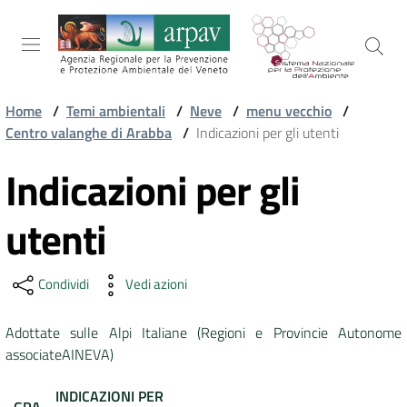
Salta al contenuto
Salta alla navigazione
Salta al footer
Home
/
Temi ambientali
/
Neve
/
menu vecchio
/
Centro valanghe di Arabba
/
Indicazioni per gli utenti
ARPAV
Indicazioni per gli
Vai al contenuto
TEMI
utenti
AMBIENTALI
Condividi
Vedi azioni
TERRITORIO
Adottate sulle Alpi Italiane (Regioni e Provincie Autonome
associateAINEVA)
SERVIZI
INDICAZIONI PER