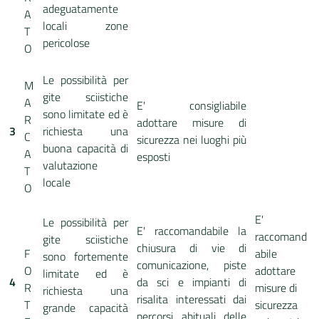
adeguatamente
A
locali zone
T
pericolose
O
Le possibilità per
M
gite sciistiche
A
E' consigliabile
sono limitate ed è
R
adottare misure di
3
richiesta una
C
sicurezza nei luoghi più
buona capacità di
A
esposti
valutazione
T
locale
O
E'
Le possibilità per
E' raccomandabile la
raccomand
gite sciistiche
chiusura di vie di
F
abile
sono fortemente
comunicazione, piste
O
adottare
limitate ed è
4
da sci e impianti di
R
misure di
richiesta una
risalita interessati dai
T
sicurezza
grande capacità
percorsi abituali delle