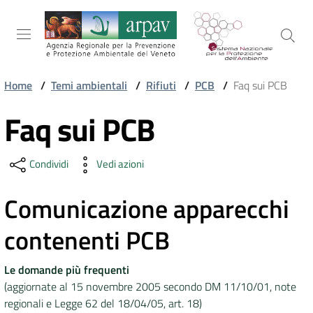
Salta al contenuto
Salta alla navigazione
Salta al footer
Home
/
Temi ambientali
/
Rifiuti
/
PCB
/
Faq sui PCB
ARPAV
Faq sui PCB
Vai al contenuto
Condividi
Vedi azioni
TEMI
AMBIENTALI
Comunicazione apparecchi
contenenti PCB
TERRITORIO
Le domande più frequenti
(aggiornate al 15 novembre 2005 secondo DM 11/10/01, note
SERVIZI
regionali e Legge 62 del 18/04/05, art. 18)