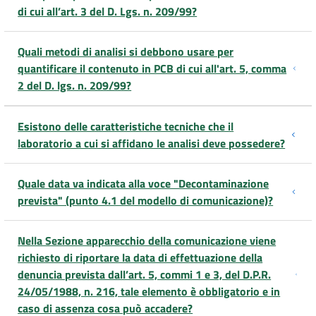
di cui all’art. 3 del D. Lgs. n. 209/99?
Quali metodi di analisi si debbono usare per
quantificare il contenuto in PCB di cui all'art. 5, comma
2 del D. lgs. n. 209/99?
Esistono delle caratteristiche tecniche che il
laboratorio a cui si affidano le analisi deve possedere?
Quale data va indicata alla voce "Decontaminazione
prevista" (punto 4.1 del modello di comunicazione)?
Nella Sezione apparecchio della comunicazione viene
richiesto di riportare la data di effettuazione della
denuncia prevista dall’art. 5, commi 1 e 3, del D.P.R.
24/05/1988, n. 216, tale elemento è obbligatorio e in
caso di assenza cosa può accadere?