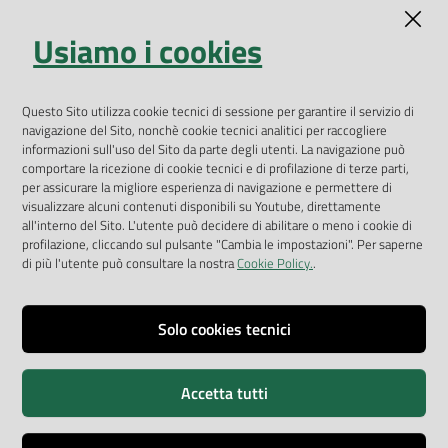
Indicatori ambientali
Usiamo i cookies
Open Data
Geoportale
App Arpav
Questo Sito utilizza cookie tecnici di sessione per garantire il servizio di
navigazione del Sito, nonchè cookie tecnici analitici per raccogliere
Rapporti regionali annuali
informazioni sull'uso del Sito da parte degli utenti. La navigazione può
comportare la ricezione di cookie tecnici e di profilazione di terze parti,
Le Infografiche
per assicurare la migliore esperienza di navigazione e permettere di
visualizzare alcuni contenuti disponibili su Youtube, direttamente
Dispenser dati
all'interno del Sito. L'utente può decidere di abilitare o meno i cookie di
profilazione, cliccando sul pulsante "Cambia le impostazioni". Per saperne
Vai alla pagina
di più l'utente può consultare la nostra
Cookie Policy.
.
Dichiarazione accessibilità
Impostazioni cookie
Solo cookies tecnici
Privacy
Accetta tutti
Note legali
Accessibilità