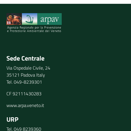
Spiegaci perchè, e aiutaci a migliorare il servizio
Invia il tuo commento
Sede Centrale
Via Ospedale Civile, 24
35121 Padova Italy
Tel. 049-8239301
CF 92111430283
www.arpa.veneto.it
URP
Tel. 049 8239360