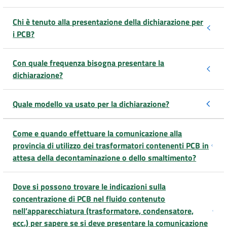
DATI
Chi è tenuto alla presentazione della dichiarazione per
AMBIENTALI
i PCB?
Con quale frequenza bisogna presentare la
dichiarazione?
Seguici
su
Quale modello va usato per la dichiarazione?
Come e quando effettuare la comunicazione alla
provincia di utilizzo dei trasformatori contenenti PCB in
attesa della decontaminazione o dello smaltimento?
Dove si possono trovare le indicazioni sulla
concentrazione di PCB nel fluido contenuto
nell’apparecchiatura (trasformatore, condensatore,
ecc.) per sapere se si deve presentare la comunicazione