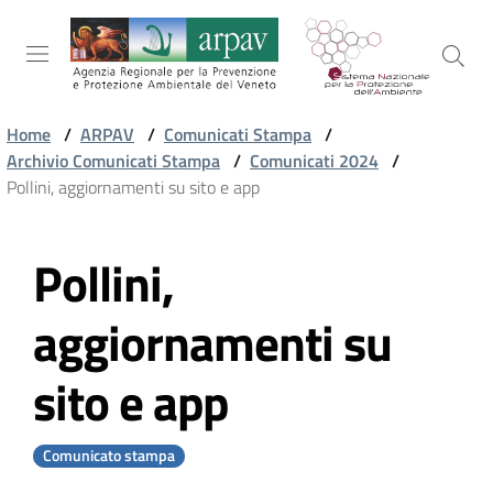
Salta al contenuto
Salta alla navigazione
Salta al footer
Home
/
ARPAV
/
Comunicati Stampa
/
Archivio Comunicati Stampa
/
Comunicati 2024
/
ARPAV
Pollini, aggiornamenti su sito e app
Pollini,
TEMI
Vai al contenuto
AMBIENTALI
aggiornamenti su
TERRITORIO
sito e app
SERVIZI
Comunicato stampa