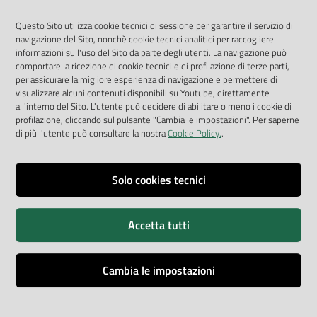
Geoportale
App Arpav
Questo Sito utilizza cookie tecnici di sessione per garantire il servizio di
navigazione del Sito, nonchè cookie tecnici analitici per raccogliere
Rapporti regionali annuali
informazioni sull'uso del Sito da parte degli utenti. La navigazione può
comportare la ricezione di cookie tecnici e di profilazione di terze parti,
Le Infografiche
per assicurare la migliore esperienza di navigazione e permettere di
visualizzare alcuni contenuti disponibili su Youtube, direttamente
Dispenser dati
all'interno del Sito. L'utente può decidere di abilitare o meno i cookie di
profilazione, cliccando sul pulsante "Cambia le impostazioni". Per saperne
Vai alla pagina
di più l'utente può consultare la nostra
Cookie Policy.
.
Dichiarazione accessibilità
Impostazioni cookie
Solo cookies tecnici
Privacy
Accetta tutti
Note legali
Accessibilità
Cambia le impostazioni
Credits